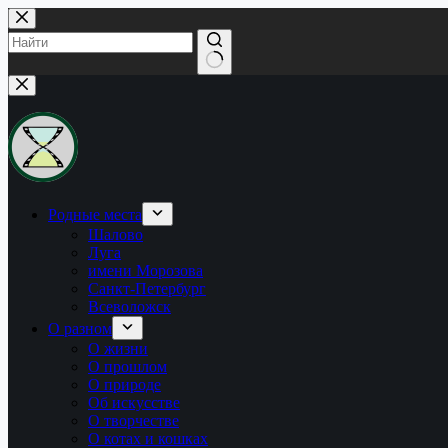
Перейти
к
сути
Ничего
не
найдено
Родные места
Шалово
Луга
имени Морозова
Санкт-Петербург
Всеволожск
О разном
О жизни
О прошлом
О природе
Об искусстве
О творчестве
О котах и кошках