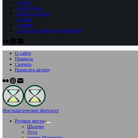
О сайте
Об авторстве
Написать автору
Скачать
Cловарь
Политика конфиденциальности
О сайте
Правила
Скачать
Написать автору
Ностальгические фотоэссе
Родные места
Шалово
Луга
имени Морозова