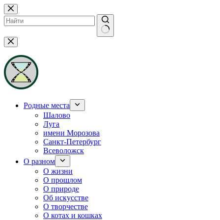
Перейти
к
сути
Ничего
не
найдено
Родные места
Шалово
Луга
имени Морозова
Санкт-Петербург
Всеволожск
О разном
О жизни
О прошлом
О природе
Об искусстве
О творчестве
О котах и кошках