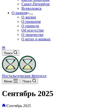
Санкт-Петербург
Всеволожск
О разном
О жизни
О прошлом
О природе
Об искусстве
О творчестве
О котах и кошках
✉
Поиск
Ностальгические фотоэссе
Меню
Поиск
Сентябрь 2025
Главная
/
Сентябрь 2025