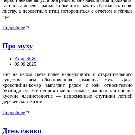
первой декаде августа она решительно начала себя проявлять,
заставляя деревья раньше обычного начать сбрасывать свою
листву, а перелётных птиц поторопиться с отлётом в тёплые
края.
Осенняя
Подробнее
грусть
Про муху
Андрей Ж.
09.09.2025
Нет на белом свете более надоедливого и отвратительного
существа, чем обыкновенная домашняя муха. Даже
кровопийца-комар выглядит рядом с ней относительно
безобидным. Эти неприятные насекомые, равно как и прочие
кусачие членистоногие — непременные спутники летней
деревенской жизни.
Про
Подробнее
муху
День ёжика