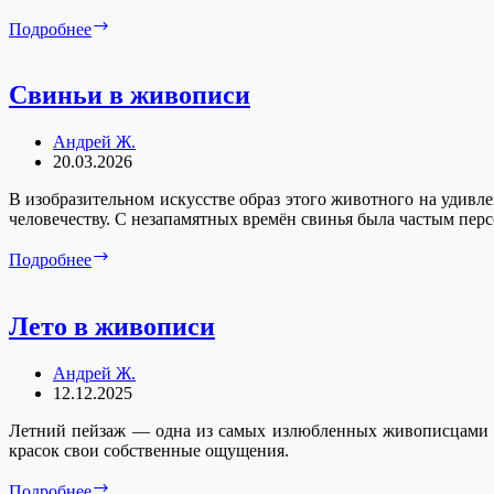
Все
Подробнее
Бенуа.
Манеж
Свиньи в живописи
Андрей Ж.
20.03.2026
В изобразительном искусстве образ этого животного на удивл
человечеству. С незапамятных времён свинья была частым пер
Свиньи
Подробнее
в
живописи
Лето в живописи
Андрей Ж.
12.12.2025
Летний пейзаж — одна из самых излюбленных живописцами те
красок свои собственные ощущения.
Лето
Подробнее