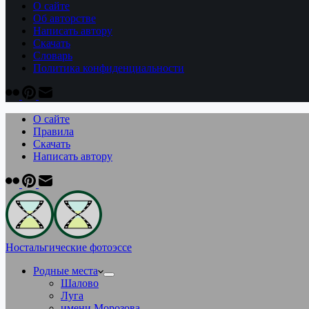
О сайте
Об авторстве
Написать автору
Скачать
Cловарь
Политика конфиденциальности
О сайте
Правила
Скачать
Написать автору
Ностальгические фотоэссе
Родные места
Шалово
Луга
имени Морозова