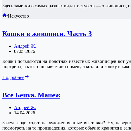
Здесь заметки о самых разных видах искусств — о живописи, о 
Главная
/
Искусство
Кошки в живописи. Часть 3
Андрей Ж.
07.05.2026
Кошки появляются на полотнах известных живописцев вот уж
портреты, а кто-то ненавязчиво помещал кота или кошку в как
Кошки
Подробнее
в
живописи.
Часть
Все Бенуа. Манеж
3
Андрей Ж.
14.04.2026
Зачем люди ходят на художественные выставки? Ну, наверно
посмотреть на те произведения, которые обычно хранятся в за