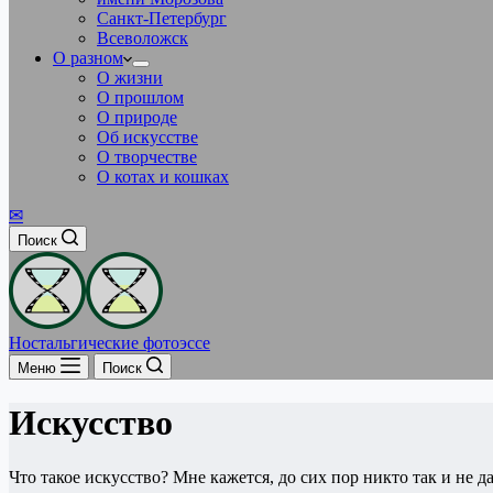
Санкт-Петербург
Всеволожск
О разном
О жизни
О прошлом
О природе
Об искусстве
О творчестве
О котах и кошках
✉
Поиск
Ностальгические фотоэссе
Меню
Поиск
Искусство
Что такое искусство? Мне кажется, до сих пор никто так и не