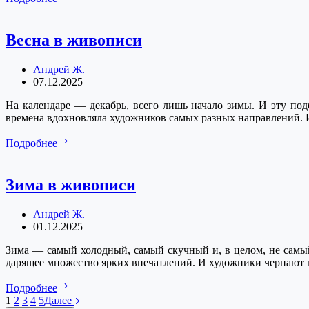
в
живописи
Весна в живописи
Андрей Ж.
07.12.2025
На календаре — декабрь, всего лишь начало зимы. И эту под
времена вдохновляла художников самых разных направлений. И
Весна
Подробнее
в
живописи
Зима в живописи
Андрей Ж.
01.12.2025
Зима — самый холодный, самый скучный и, в целом, не самый
дарящее множество ярких впечатлений. И художники черпают 
Зима
Подробнее
в
1
2
3
4
5
Далее