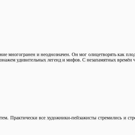
ение многогранен и неоднозначен. Он мог олицетворять как плод
сонажем удивительных легенд и мифов. С незапамятных времён ч
м. Практически все художники-пейзажисты стремились и стрем