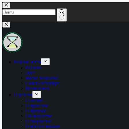
Перейти
к
сути
Ничего
не
найдено
Родные места
Шалово
Луга
имени Морозова
Санкт-Петербург
Всеволожск
О разном
О жизни
О прошлом
О природе
Об искусстве
О творчестве
О котах и кошках