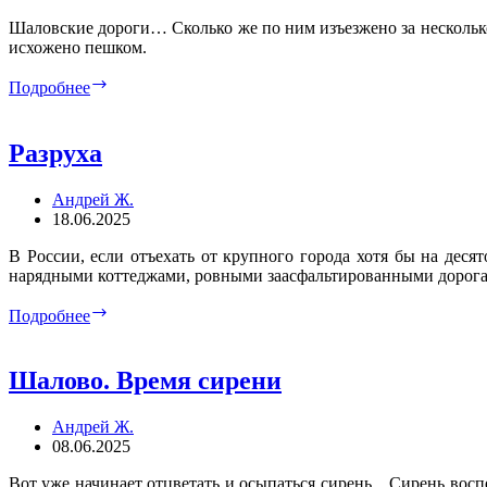
Шаловские дороги… Сколько же по ним изъезжено за несколько 
исхожено пешком.
Эх,
Подробнее
дороги…
Разруха
Андрей Ж.
18.06.2025
В России, если отъехать от крупного города хотя бы на деся
нарядными коттеджами, ровными заасфальтированными дорогам
Разруха
Подробнее
Шалово. Время сирени
Андрей Ж.
08.06.2025
Вот уже начинает отцветать и осыпаться сирень... Сирень вос