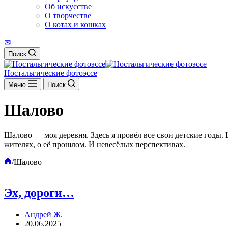
Об искусстве
О творчестве
О котах и кошках
✉
Поиск
Ностальгические фотоэссе
Меню
Поиск
Шалово
Шалово — моя деревня. Здесь я провёл все свои детские годы. Ш
жителях, о её прошлом. И невесёлых перспективах.
Главная
/
Шалово
Эх, дороги…
Андрей Ж.
20.06.2025