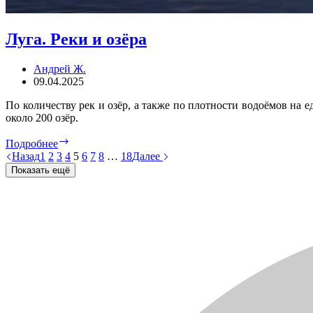
Луга. Реки и озёра
Андрей Ж.
09.04.2025
По количеству рек и озёр, а также по плотности водоёмов на
около 200 озёр.
Луга.
Подробнее
Реки
Назад
1
2
3
4
5
6
7
8
…
18
Далее
и
Показать ещё
озёра