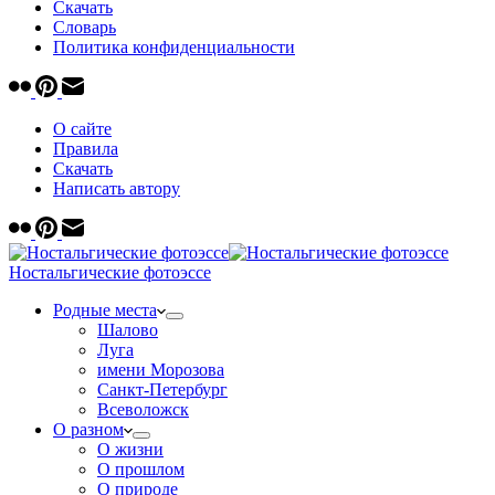
Скачать
Cловарь
Политика конфиденциальности
О сайте
Правила
Скачать
Написать автору
Ностальгические фотоэссе
Родные места
Шалово
Луга
имени Морозова
Санкт-Петербург
Всеволожск
О разном
О жизни
О прошлом
О природе