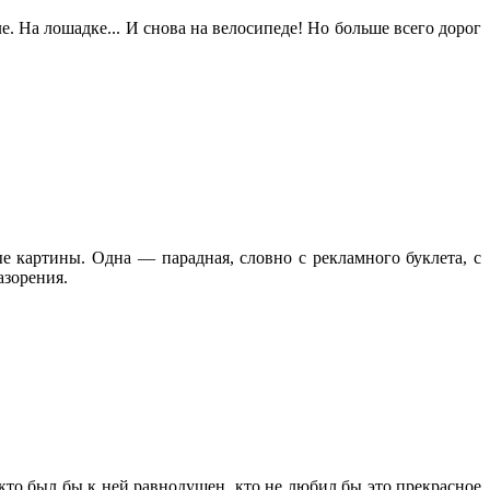
. На лошадке... И снова на велосипеде! Но больше всего дорог
ые картины. Одна — парадная, словно с рекламного буклета, с
азорения.
 кто был бы к ней равнодушен, кто не любил бы это прекрасное