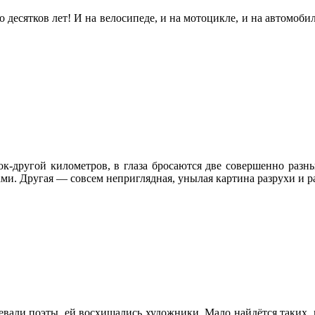
десятков лет! И на велосипеде, и на мотоцикле, и на автомобиле
ток-другой километров, в глаза бросаются две совершенно разн
и. Другая — совсем неприглядная, унылая картина разрухи и р
певали поэты, ей восхищались художники. Мало найдётся таких,