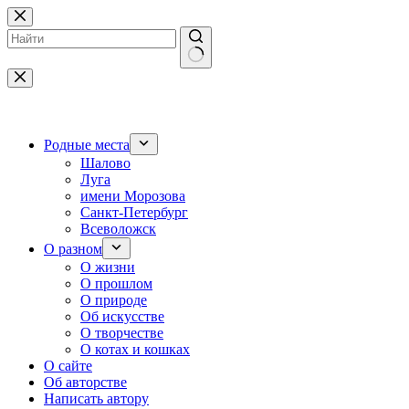
Перейти
к
сути
Ничего
не
найдено
Родные места
Шалово
Луга
имени Морозова
Санкт-Петербург
Всеволожск
О разном
О жизни
О прошлом
О природе
Об искусстве
О творчестве
О котах и кошках
О сайте
Об авторстве
Написать автору