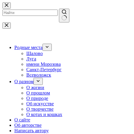
Перейти
к
сути
Ничего
не
найдено
Родные места
Шалово
Луга
имени Морозова
Санкт-Петербург
Всеволожск
О разном
О жизни
О прошлом
О природе
Об искусстве
О творчестве
О котах и кошках
О сайте
Об авторстве
Написать автору