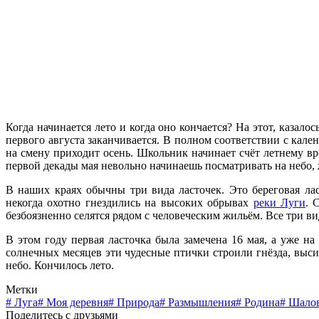
Когда начинается лето и когда оно кончается? На этот, казал
первого августа заканчивается. В полном соответствии с кален
на смену приходит осень. Школьник начинает счёт летнему вре
первой декады мая невольно начинаешь посматривать на небо, 
В наших краях обычны три вида ласточек. Это береговая лас
некогда охотно гнездились на высоких обрывах
реки Луги
. 
безбоязненно селятся рядом с человеческим жильём. Все три ви
В этом году первая ласточка была замечена 16 мая, а уже н
солнечных месяцев эти чудесные птички строили гнёзда, выси
небо. Кончилось лето.
Метки
#
Луга
#
Моя деревня
#
Природа
#
Размышления
#
Родина
#
Шало
Поделитесь с друзьями