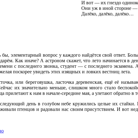
И вот — их гнездо одинок
Они уж в иной стороне —
Далёко, далёко, далёко…
ось бы, элементарный вопрос у каждого найдётся свой ответ. Бол
дарём. Как иначе? А астроном скажет, что лето начинается в де
мени с последнего звонка, студент — с последнего экзамена. А
желая поскорее увидеть этих изящных и ловких вестниц лета.
точка, или береговушка, ласточка деревенская, ещё её называ
Сейчас их значительно меньше, слишком много стало беспокой
да прилетают к нам в начале-середине мая, а улетают обратно в 
а следующий день в голубом небе кружились целые их стайки.
живали птенцов и радовали нас своим присутствием. И вот неда
во