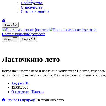
Об искусстве
О творчестве
О котах и кошках
✉
Поиск
Ностальгические фотоэссе
Меню
Поиск
Ласточкино лето
Когда начинается лето и когда оно кончается? На этот, казалос
первого августа заканчивается. В полном соответствии с календ
Андрей Ж.
15.08.2025
О природе
,
Шалово
Главная
/
Разное
/
О природе
/
Ласточкино лето