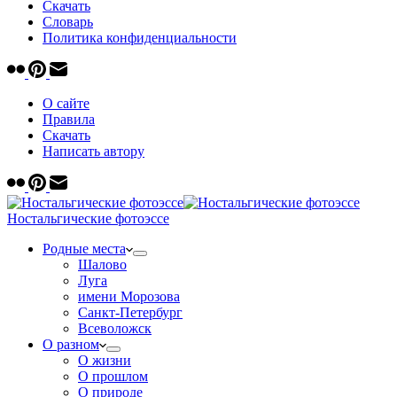
Скачать
Cловарь
Политика конфиденциальности
О сайте
Правила
Скачать
Написать автору
Ностальгические фотоэссе
Родные места
Шалово
Луга
имени Морозова
Санкт-Петербург
Всеволожск
О разном
О жизни
О прошлом
О природе