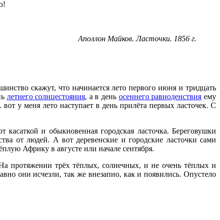
о!
Аполлон Майков. Ласточки. 1856 г.
ьшинство скажут, что начинается лето первого июня и тридцать
нь
летнего солнцестояния
, а в день
осеннего равноденствия
ему
 вот у меня лето наступает в день прилёта первых ласточек. С
ют касаткой и обыкновенная городская ласточка. Береговушки
ства от людей. А вот деревенские и городские ласточки сами
тёплую Африку в августе или начале сентября.
 На протяжении трёх тёплых, солнечных, и не очень тёплых и
вно они исчезли, так же внезапно, как и появились. Опустело