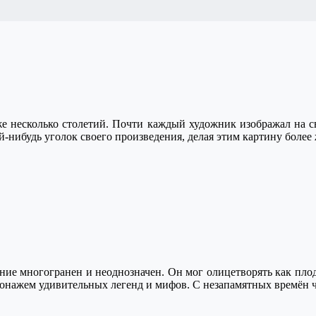
е несколько столетий. Почти каждый художник изображал на св
ой-нибудь уголок своего произведения, делая этим картину боле
ение многогранен и неоднозначен. Он мог олицетворять как плод
сонажем удивительных легенд и мифов. С незапамятных времён ч