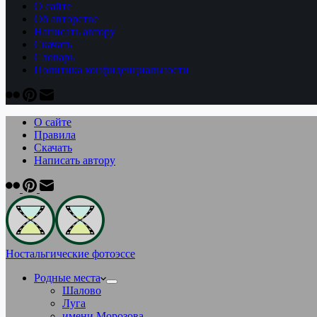
О сайте
Об авторстве
Написать автору
Скачать
Cловарь
Политика конфиденциальности
О сайте
Правила
Скачать
Написать автору
Ностальгические фотоэссе
Родные места
Шалово
Луга
имени Морозова