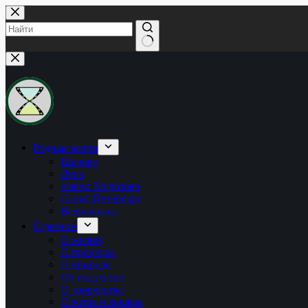
Перейти
к
сути
Ничего
не
найдено
Родные места
Шалово
Луга
имени Морозова
Санкт-Петербург
Всеволожск
О разном
О жизни
О прошлом
О природе
Об искусстве
О творчестве
О котах и кошках