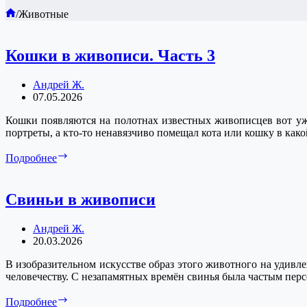
Главная
/
Животные
Кошки в живописи. Часть 3
Андрей Ж.
07.05.2026
Кошки появляются на полотнах известных живописцев вот уж
портреты, а кто-то ненавязчиво помещал кота или кошку в как
Кошки
Подробнее
в
живописи.
Часть
Свиньи в живописи
3
Андрей Ж.
20.03.2026
В изобразительном искусстве образ этого животного на удивл
человечеству. С незапамятных времён свинья была частым пер
Свиньи
Подробнее