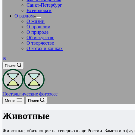
Санкт-Петербург
Всеволожск
О разном
О жизни
О прошлом
О природе
Об искусстве
О творчестве
О котах и кошках
✉
Поиск
Ностальгические фотоэссе
Меню
Поиск
Животные
Животные, обитающие на северо-западе России. Заметки о фаун