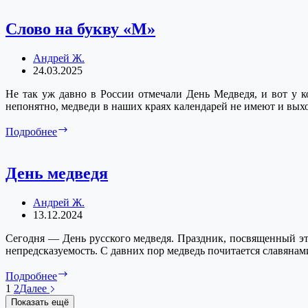
Слово на букву «М»
Андрей Ж.
24.03.2025
Не так уж давно в России отмечали День Медведя, и вот у к
непонятно, медведи в наших краях календарей не имеют и выход
Слово
Подробнее
на
букву
«М»
День медведя
Андрей Ж.
13.12.2024
Сегодня — День русского медведя. Праздник, посвященный эт
непредсказуемость. С давних пор медведь почитается славянам
День
Подробнее
медведя
1
2
Далее
Показать ещё