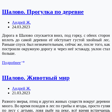
Шалово. Прогулка по деревне
Андрей Ж.
24.03.2023
Дорога в Шалово спускается вниз, под горку, с обеих сторон
вплоть до самой деревни её обступает густой хвойный лес.
Раньше спуск был незначительным, сейчас же, после того, как
построили окружную дорогу и через неё эстакаду, уклон стал
больше.
Шалово.
Подробнее
Прогулка
по
деревне
Шалово. Животный мир
Андрей Ж.
21.03.2023
Разного зверья, птиц и других живых существ вокруг деревни
много. Во время походов в лес по грибы и ягоды, просто гуляя
по лесу с детьми, ловя рыбу на реке, всё время встречаешь