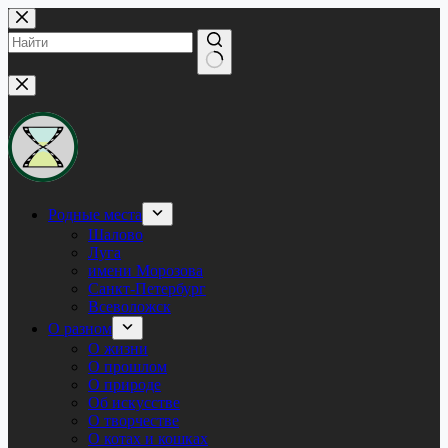
Перейти
к
сути
Ничего
не
найдено
Родные места
Шалово
Луга
имени Морозова
Санкт-Петербург
Всеволожск
О разном
О жизни
О прошлом
О природе
Об искусстве
О творчестве
О котах и кошках