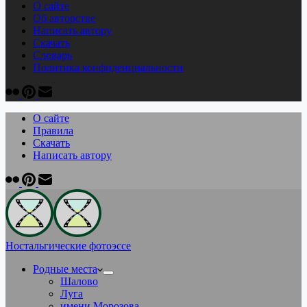
О сайте
Об авторстве
Написать автору
Скачать
Cловарь
Политика конфиденциальности
О сайте
Правила
Скачать
Написать автору
Ностальгические фотоэссе
Родные места
Шалово
Луга
имени Морозова