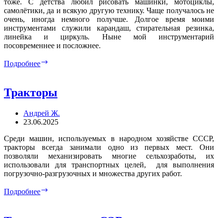
тоже. С детства любил рисовать машинки, мотоциклы,
самолётики, да и всякую другую технику. Чаще получалось не
очень, иногда немного получше. Долгое время моими
инструментами служили карандаш, стирательная резинка,
линейка и циркуль. Ныне мой инструментарий
посовременнее и посложнее.
SVG-
Подробнее
графика.
Как
это
Тракторы
сделано?
Андрей Ж.
23.06.2025
Среди машин, используемых в народном хозяйстве СССР,
тракторы всегда занимали одно из первых мест. Они
позволяли механизировать многие сельхозработы, их
использовали для транспортных целей, для выполнения
погрузочно-разгрузочных и множества других работ.
Тракторы
Подробнее