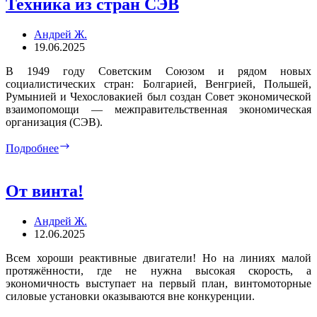
Техника из стран СЭВ
Андрей Ж.
19.06.2025
В 1949 году Советским Союзом и рядом новых
социалистических стран: Болгарией, Венгрией, Польшей,
Румынией и Чехословакией был создан Совет экономической
взаимопомощи — межправительственная экономическая
организация (СЭВ).
Техника
Подробнее
из
стран
СЭВ
От винта!
Андрей Ж.
12.06.2025
Всем хороши реактивные двигатели! Но на линиях малой
протяжённости, где не нужна высокая скорость, а
экономичность выступает на первый план, винтомоторные
силовые установки оказываются вне конкуренции.