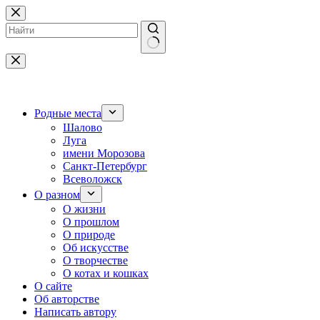
Перейти
к
сути
Ничего
не
найдено
Родные места
Шалово
Луга
имени Морозова
Санкт-Петербург
Всеволожск
О разном
О жизни
О прошлом
О природе
Об искусстве
О творчестве
О котах и кошках
О сайте
Об авторстве
Написать автору