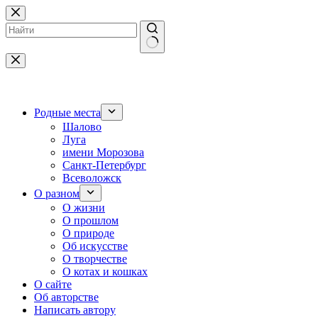
Перейти
к
сути
Ничего
не
найдено
Родные места
Шалово
Луга
имени Морозова
Санкт-Петербург
Всеволожск
О разном
О жизни
О прошлом
О природе
Об искусстве
О творчестве
О котах и кошках
О сайте
Об авторстве
Написать автору