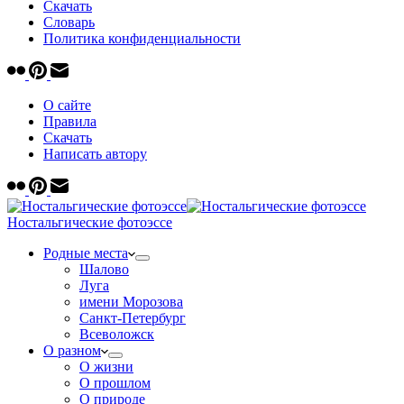
Скачать
Cловарь
Политика конфиденциальности
О сайте
Правила
Скачать
Написать автору
Ностальгические фотоэссе
Родные места
Шалово
Луга
имени Морозова
Санкт-Петербург
Всеволожск
О разном
О жизни
О прошлом
О природе