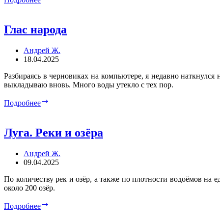
ещё
один
годик…
Глас народа
Андрей Ж.
18.04.2025
Разбираясь в черновиках на компьютере, я недавно наткнулся 
выкладываю вновь. Много воды утекло с тех пор.
Глас
Подробнее
народа
Луга. Реки и озёра
Андрей Ж.
09.04.2025
По количеству рек и озёр, а также по плотности водоёмов на
около 200 озёр.
Луга.
Подробнее
Реки