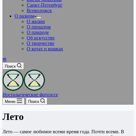
Санкт-Петербург
Всеволожск
О разном
О жизни
О прошлом
О природе
Об искусстве
О творчестве
О котах и кошках
✉
Поиск
Ностальгические фотоэссе
Меню
Поиск
Лето
Лето — самое любимое всеми время года. Почти всеми. В