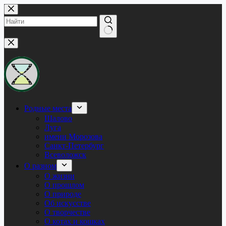
Перейти
к
сути
Ничего
не
найдено
Родные места
Шалово
Луга
имени Морозова
Санкт-Петербург
Всеволожск
О разном
О жизни
О прошлом
О природе
Об искусстве
О творчестве
О котах и кошках