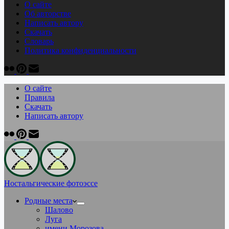
О сайте
Об авторстве
Написать автору
Скачать
Cловарь
Политика конфиденциальности
О сайте
Правила
Скачать
Написать автору
Ностальгические фотоэссе
Родные места
Шалово
Луга
имени Морозова