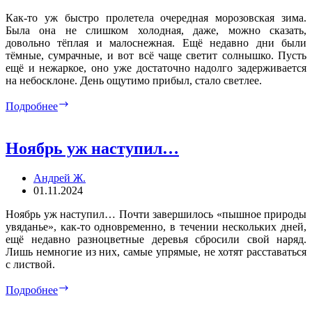
Как-то уж быстро пролетела очередная морозовская зима.
Была она не слишком холодная, даже, можно сказать,
довольно тёплая и малоснежная. Ещё недавно дни были
тёмные, сумрачные, и вот всё чаще светит солнышко. Пусть
ещё и нежаркое, оно уже достаточно надолго задерживается
на небосклоне. День ощутимо прибыл, стало светлее.
Февраль,
Подробнее
28-
е
Ноябрь уж наступил…
Андрей Ж.
01.11.2024
Ноябрь уж наступил… Почти завершилось «пышное природы
увяданье», как-то одновременно, в течении нескольких дней,
ещё недавно разноцветные деревья сбросили свой наряд.
Лишь немногие из них, самые упрямые, не хотят расставаться
с листвой.
Ноябрь
Подробнее
уж