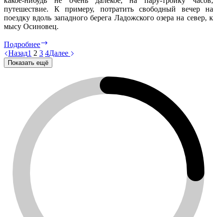
какое-нибудь не очень далёкое, на пару-тройку часов,
путешествие. К примеру, потратить свободный вечер на
поездку вдоль западного берега Ладожского озера на север, к
мысу Осиновец.
Осиновец
Подробнее
Назад
1
2
3
4
Далее
Показать ещё