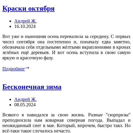
наступил…
Краски октября
Андрей Ж.
16.10.2024
Вот уже и нынешняя осень перевалила за середину. С первых
чисел сентября она постепенно и, поначалу едва заметно,
обозначала себя отдельными жёлтыми вкраплениями в кронах
зелёных ещё деревьев. И вот осень вступила в свою самую
яркую и красочную фазу.
Краски
Подробнее
октября
Бесконечная зима
Андрей Ж.
08.05.2024
Всякого я навидался за свою жизнь. Разные "сюрпризы"
преподносила нам коварная северная погода. Выпадал и
неожиданный снег в мае. Который, впрочем, быстро таял. Но
всё-таки такое случалось нечасто.