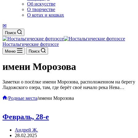
Об искусстве
О творчестве
О котах и кошках
✉
Поиск
Ностальгические фотоэссе
Меню
Поиск
имени Морозова
Заметки о посёлке имени Морозова, расположенном на берегу
Ладожского озера, там, где берёт своё начало река Нева…
Главная
/
Родные места
/
имени Морозова
Февраль, 28-е
Андрей Ж.
28.02.2025