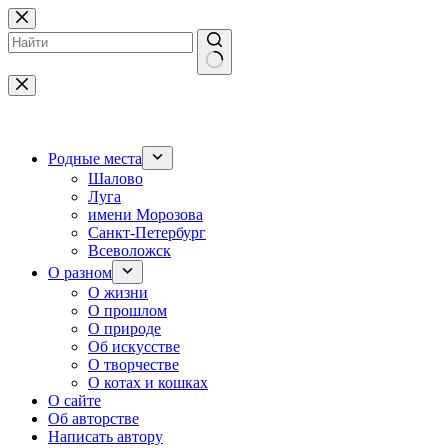
Перейти
к
сути
Ничего
не
найдено
Родные места
Шалово
Луга
имени Морозова
Санкт-Петербург
Всеволожск
О разном
О жизни
О прошлом
О природе
Об искусстве
О творчестве
О котах и кошках
О сайте
Об авторстве
Написать автору