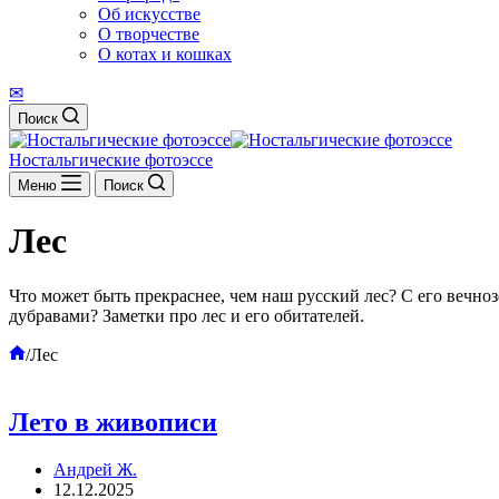
Об искусстве
О творчестве
О котах и кошках
✉
Поиск
Ностальгические фотоэссе
Меню
Поиск
Лес
Что может быть прекраснее, чем наш русский лес? С его ве
дубравами? Заметки про лес и его обитателей.
Главная
/
Лес
Лето в живописи
Андрей Ж.
12.12.2025