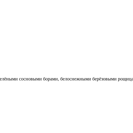
чнозелёными сосновыми борами, белоснежными берёзовыми рощи