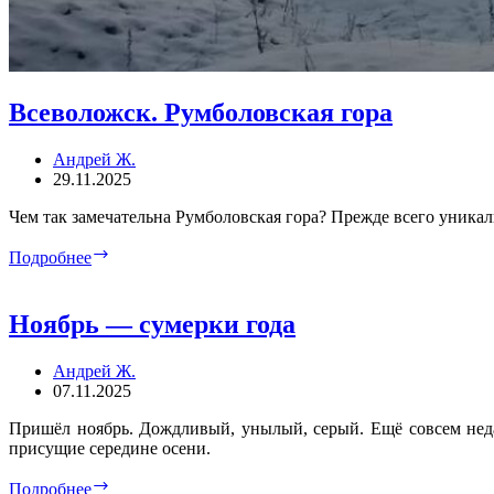
Всеволожск. Румболовская гора
Андрей Ж.
29.11.2025
Чем так замечательна Румболовская гора? Прежде всего уника
Всеволожск.
Подробнее
Румболовская
гора
Ноябрь — сумерки года
Андрей Ж.
07.11.2025
Пришёл ноябрь. Дождливый, унылый, серый. Ещё совсем недав
присущие середине осени.
Ноябрь
Подробнее