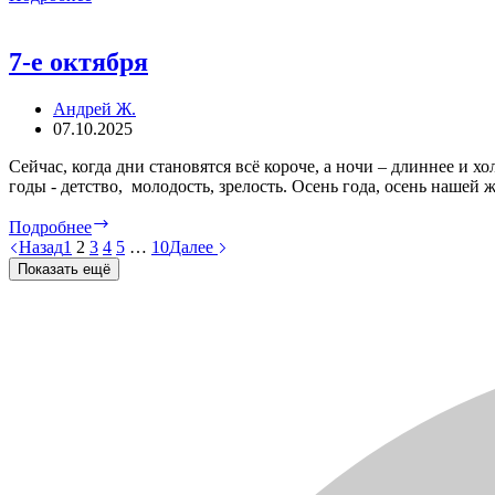
—
сумерки
года
7-е октября
Андрей Ж.
07.10.2025
Сейчас, когда дни становятся всё короче, а ночи – длиннее и 
годы - детство, молодость, зрелость. Осень года, осень нашей
7-
Подробнее
е
Назад
1
2
3
4
5
…
10
Далее
октября
Показать ещё