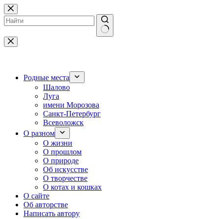
Перейти
к
сути
Ничего
не
найдено
Родные места
Шалово
Луга
имени Морозова
Санкт-Петербург
Всеволожск
О разном
О жизни
О прошлом
О природе
Об искусстве
О творчестве
О котах и кошках
О сайте
Об авторстве
Написать автору