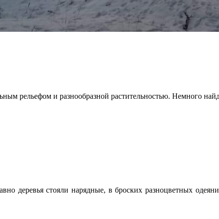
льным рельефом и разнообразной растительностью. Немного найд
но деревья стояли нарядные, в броских разноцветных одеяния