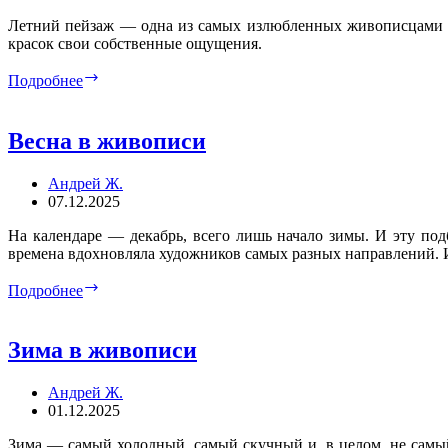
Летний пейзаж — одна из самых излюбленных живописцами те
красок свои собственные ощущения.
Лето
Подробнее
в
живописи
Весна в живописи
Андрей Ж.
07.12.2025
На календаре — декабрь, всего лишь начало зимы. И эту под
времена вдохновляла художников самых разных направлений. И
Весна
Подробнее
в
живописи
Зима в живописи
Андрей Ж.
01.12.2025
Зима — самый холодный, самый скучный и, в целом, не самый