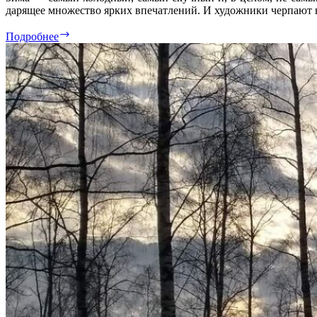
дарящее множество ярких впечатлений. И художники черпают 
Зима
Подробнее
в
живописи