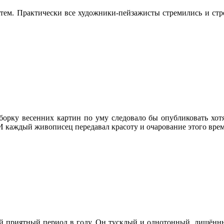
м. Практически все художники-пейзажисты стремились и стрем
борку весенних картин по уму следовало бы опубликовать хотя
 каждый живописец передавал красоту и очарование этого врем
 приятный период в году. Он тусклый и однотонный, лишённый,