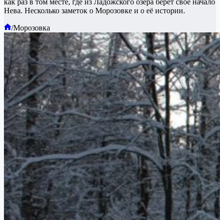
как раз в том месте, где из Ладожского озера берёт своё начало
Нева. Несколько заметок о Морозовке и о её истории.
Главная
/
Морозовка