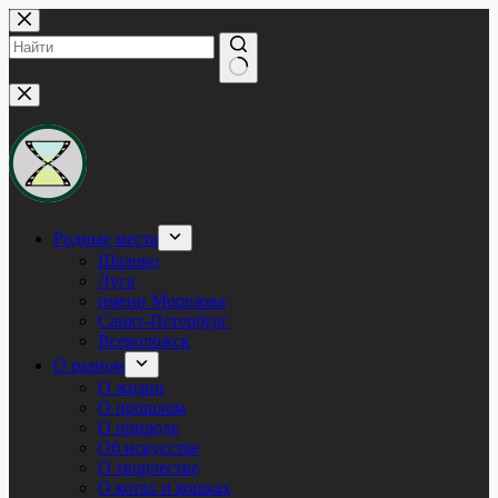
Перейти
к
сути
Ничего
не
найдено
Родные места
Шалово
Луга
имени Морозова
Санкт-Петербург
Всеволожск
О разном
О жизни
О прошлом
О природе
Об искусстве
О творчестве
О котах и кошках