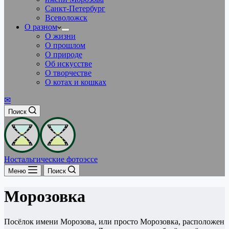
Санкт-Петербург
Всеволожск
О разном
О жизни
О прошлом
О природе
Об искусстве
О творчестве
О котах и кошках
✉
Поиск
Ностальгические фотоэссе
Меню
Поиск
Морозовка
Посёлок имени Морозова, или просто Морозовка, расположен