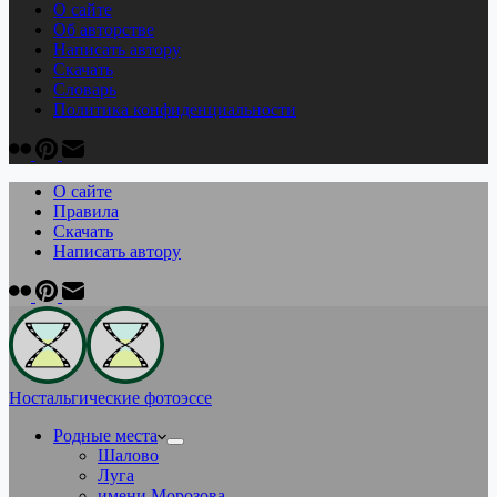
О сайте
Об авторстве
Написать автору
Скачать
Cловарь
Политика конфиденциальности
О сайте
Правила
Скачать
Написать автору
Ностальгические фотоэссе
Родные места
Шалово
Луга
имени Морозова