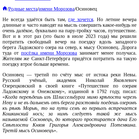
Главная
/
Родные места
/
имени Морозова
/
Осиновец
Не всегда удаётся быть там,
где хочется
. Но летние вечера
длинные и часто наводят на мысль совершить какое-нибудь не
очень далёкое, буквально на пару-тройку часов, путешествие.
Вот и в этот раз (это было в июле 2023 года) мы решили
потратить свободный вечер на поездку вдоль западного
берега Ладожского озера на север, к мысу Осиновец. Дорога
туда от
посёлка имени Морозова
занимает менее получаса.
Жителям же Санкт-Петербурга придётся потратить на такую
поездку втрое больше времени.
Осиновец — третий по счёту мыс от истока реки Невы.
Русский учёный, академик Николай Яковлевич
Озерецковский в своей книге «Путешествие по озерам
Ладожскому и Онежскому», изданной в 1792 году, писал:
«
Когда переѣдешь изъ Шлиссельбурга мимо крѣпости черезъ
Неву и не въ дальнемъ отъ берега разстоянiи поедешь озеромъ
къ рѣкѣ Морьѣ, то на пути семъ во первыхъ встречается
Кошкинский носъ; за нимъ следуетъ такой же мысъ
называемой Сосновецъ, до котораго простирается дача Его
Свѣтлости Князя Григорья Александровича Потемкина.
Третiй мысъ Осиновецъ
».