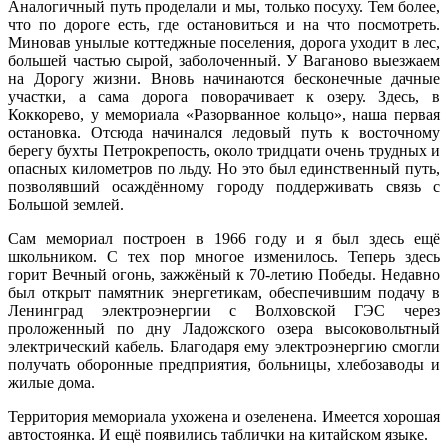
Аналогичный путь проделали и мы, только посуху. Тем более,
что по дороге есть, где остановиться и на что посмотреть.
Миновав унылые коттеджные поселения, дорога уходит в лес,
большей частью сырой, заболоченный. У Ваганово выезжаем
на Дорогу жизни. Вновь начинаются бесконечные дачные
участки, а сама дорога поворачивает к озеру. Здесь, в
Коккорево, у мемориала «Разорванное кольцо», наша первая
остановка. Отсюда начинался ледовый путь к восточному
берегу бухты Петрокрепость, около тридцати очень трудных и
опасных километров по льду. Но это был единственный путь,
позволявший осаждённому городу поддерживать связь с
Большой землей.
Сам мемориал построен в 1966 году и я был здесь ещё
школьником. С тех пор многое изменилось. Теперь здесь
горит Вечный огонь, зажжёный к 70-летию Победы. Недавно
был открыт памятник энергетикам, обеспечившим подачу в
Ленинград электроэнергии с Волховской ГЭС через
проложенный по дну Ладожского озера высоковольтный
электрический кабель. Благодаря ему электроэнергию смогли
получать оборонные предприятия, больницы, хлебозаводы и
жилые дома.
Территория мемориала ухожена и озеленена. Имеется хорошая
автостоянка. И ещё появились таблички на китайском языке.