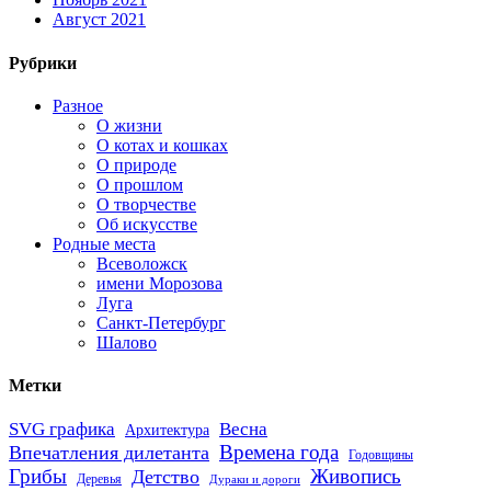
Август 2021
Рубрики
Разное
О жизни
О котах и кошках
О природе
О прошлом
О творчестве
Об искусстве
Родные места
Всеволожск
имени Морозова
Луга
Санкт-Петербург
Шалово
Метки
SVG графика
Весна
Архитектура
Времена года
Впечатления дилетанта
Годовщины
Грибы
Живопись
Детство
Деревья
Дураки и дороги