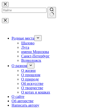
Перейти
к
сути
Ничего
не
найдено
Родные места
Шалово
Луга
имени Морозова
Санкт-Петербург
Всеволожск
О разном
О жизни
О прошлом
О природе
Об искусстве
О творчестве
О котах и кошках
О сайте
Об авторстве
Написать автору