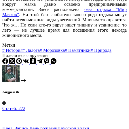
вокруг маяка давно освоено предприимчивыми
коммерсантами. Здесь расположена
база отдыха “Мир
Маяков”
. На этой базе любители такого рода отдыха могут
найти всевозможные виды увеселений. Многим это нравится.
Что ж… Но если кто-то вдруг ищет тишину и уединение, то
лето — не лучшее время для посещения этого некогда
живописного места.
Метки
#
История
#
Ладога
#
Морозовка
#
Памятники
#
Природа
Поделитесь с друзьями
Андрей Ж.
Статей: 272
Пред.
Запись
День рождения русской водки