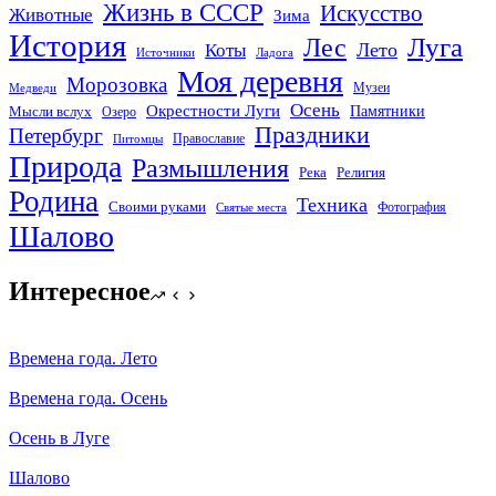
Жизнь в СССР
Искусство
Животные
Зима
История
Лес
Луга
Лето
Коты
Источники
Ладога
Моя деревня
Морозовка
Музеи
Медведи
Осень
Окрестности Луги
Памятники
Мысли вслух
Озеро
Праздники
Петербург
Православие
Питомцы
Природа
Размышления
Река
Религия
Родина
Техника
Своими руками
Фотография
Святые места
Шалово
Интересное
Времена года. Лето
Времена года. Осень
Осень в Луге
Шалово