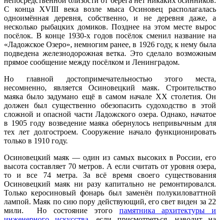
непосредственной близости от берега нет никаких осинников.
С конца XVIII века возле мыса Осиновец располагалась
одноимённая деревня, собственно, и не деревня даже, а
несколько рыбацких домиков. Позднее на этом месте вырос
посёлок. В конце 1930-х годов посёлок сменил название на
«Ладожское Озеро», немногим ранее, в 1926 году, к нему была
подведена железнодорожная ветка. Это сделало возможным
прямое сообщение между посёлком и Ленинградом.
Но главной достопримечательностью этого места,
несомненно, является Осиновецкий маяк. Строительство
маяка было задумано ещё в самом начале XX столетия. Он
должен был существенно обезопасить судоходство в этой
сложной и опасной части Ладожского озера. Однако, начатое
в 1905 году возведение маяка обернулось непривычным для
тех лет долгостроем. Сооружение начало функционировать
только в 1910 году.
Осиновецкий маяк — один из самых высоких в России, его
высота составляет 70 метров. А если считать от уровня озера,
то и все 74 метра. За всё время своего существования
Осиновецкий маяк ни разу капитально не ремонтировался.
Только керосиновый фонарь был заменён полукиловаттной
лампой. Маяк по сию пору действующий, его свет виден за 22
мили. Но состояние этого
памятника архитектуры и
инженерного искусства
, если присмотреться, наводит на