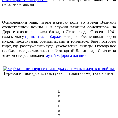
печальные мысли.
Осиновецкий маяк играл важную роль во время Великой
отечественной войны. Он служил важным ориентиром на
Дороге жизни в период блокады Ленинграда. С осени 1941
года к мысу
приплывали баржи
, которые обеспечивали город
мукой, продуктами, боеприпасами и топливом. Был построен
пирс, где разгружались суда, узкоколейка, склады. Отсюда всё
необходимое доставлялось в блокадный Ленинград. Сейчас на
этом месте расположен
музей «Дорога жизни»
.
Берёзки в пионерских галстуках — память о жертвах войны.
В
и
д
н
а
т