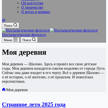
Об искусстве
О творчестве
О котах и кошках
✉
Поиск
Ностальгические фотоэссе
Меню
Поиск
Моя деревня
Моя деревня — Шалово. Здесь я провёл все свои детские
годы. Моя деревня находится совсем недалеко от города Луги.
Сейчас она даже входит в его черту. Всё о деревне Шалово —
о её истории, о её жителях, о её прошлом. И невесёлых
перспективах.
Главная
/
Моя деревня
Странное лето 2025 года