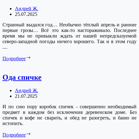
Андрей Ж.
25.07.2025
Странный выдался год… Необычно тёплый апрель и ранние
первые грозы… Всё это как-то настораживало. Последнее
время мы не привыкли ждать от нашей непредсказуемой
северо-западной погоды ничего хорошего. Так и в этом году
....
Странное
Подробнее
лето
2025
года
Ода спичке
Андрей Ж.
21.07.2025
И по сию пору коробок спичек - совершенно необходимый
предмет в каждом без исключения деревенском доме. Без
спичек и кофе не сварить, и обед не разогреть, и баню не
истопить.
Ода
Подробнее