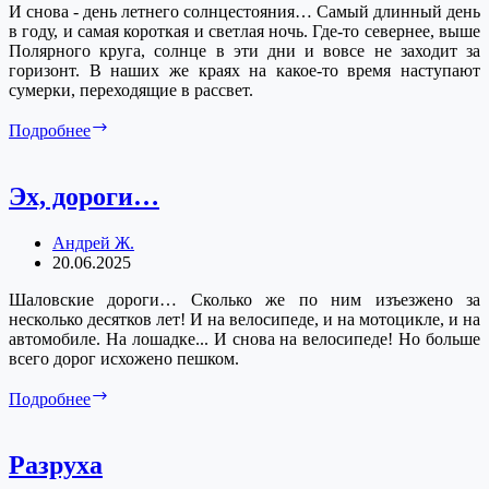
И снова - день летнего солнцестояния… Самый длинный день
в году, и самая короткая и светлая ночь. Где-то севернее, выше
Полярного круга, солнце в эти дни и вовсе не заходит за
горизонт. В наших же краях на какое-то время наступают
сумерки, переходящие в рассвет.
Самая
Подробнее
светлая
ночь
Эх, дороги…
Андрей Ж.
20.06.2025
Шаловские дороги… Сколько же по ним изъезжено за
несколько десятков лет! И на велосипеде, и на мотоцикле, и на
автомобиле. На лошадке... И снова на велосипеде! Но больше
всего дорог исхожено пешком.
Эх,
Подробнее
дороги…
Разруха