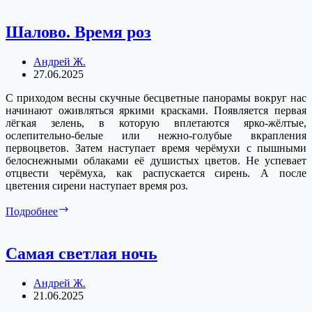
спичке
Шалово. Время роз
Андрей Ж.
27.06.2025
С приходом весны скучные бесцветные панорамы вокруг нас
начинают оживляться яркими красками. Появляется первая
лёгкая зелень, в которую вплетаются ярко-жёлтые,
ослепительно-белые или нежно-голубые вкрапления
первоцветов. Затем наступает время черёмухи с пышными
белоснежными облаками её душистых цветов. Не успевает
отцвести черёмуха, как распускается сирень. А после
цветения сирени наступает время роз.
Шалово.
Подробнее
Время
роз
Самая светлая ночь
Андрей Ж.
21.06.2025