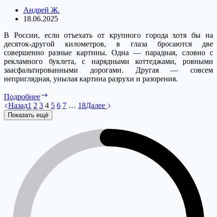
Андрей Ж.
18.06.2025
В России, если отъехать от крупного города хотя бы на
десяток-другой километров, в глаза бросаются две
совершенно разные картины. Одна — парадная, словно с
рекламного буклета, с нарядными коттеджами, ровными
заасфальтированными дорогами. Другая — совсем
неприглядная, унылая картина разрухи и разорения.
Разруха
Подробнее
Назад
1
2
3
4
5
6
7
…
18
Далее
Показать ещё