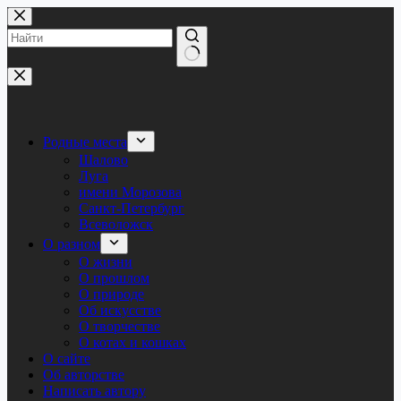
Перейти
к
сути
Ничего
не
найдено
Родные места
Шалово
Луга
имени Морозова
Санкт-Петербург
Всеволожск
О разном
О жизни
О прошлом
О природе
Об искусстве
О творчестве
О котах и кошках
О сайте
Об авторстве
Написать автору