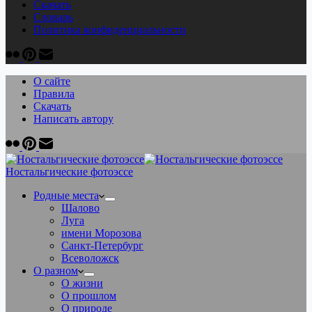
Скачать
Cловарь
Политика конфиденциальности
О сайте
Правила
Скачать
Написать автору
Ностальгические фотоэссе
Родные места
Шалово
Луга
имени Морозова
Санкт-Петербург
Всеволожск
О разном
О жизни
О прошлом
О природе