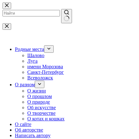
Перейти
к
сути
Ничего
не
найдено
Родные места
Шалово
Луга
имени Морозова
Санкт-Петербург
Всеволожск
О разном
О жизни
О прошлом
О природе
Об искусстве
О творчестве
О котах и кошках
О сайте
Об авторстве
Написать автору