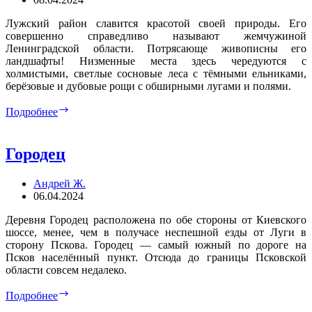
Лужский район славится красотой своей природы. Его
совершенно справедливо называют жемчужиной
Ленинградской области. Потрясающе живописны его
ландшафты! Низменные места здесь чередуются с
холмистыми, светлые сосновые леса с тёмными ельниками,
берёзовые и дубовые рощи с обширными лугами и полями.
Малый
Подробнее
Лужский
каньон
Городец
Андрей Ж.
06.04.2024
Деревня Городец расположена по обе стороны от Киевского
шоссе, менее, чем в получасе неспешной езды от Луги в
сторону Пскова. Городец — самый южный по дороге на
Псков населённый пункт. Отсюда до границы Псковской
области совсем недалеко.
Городец
Подробнее