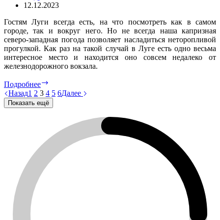
12.12.2023
Гостям Луги всегда есть, на что посмотреть как в самом
городе, так и вокруг него. Но не всегда наша капризная
северо-западная погода позволяет насладиться неторопливой
прогулкой. Как раз на такой случай в Луге есть одно весьма
интересное место и находится оно совсем недалеко от
железнодорожного вокзала.
Луга.
Подробнее
Картинки
Назад
1
2
3
4
5
6
Далее
с
Показать ещё
выставки