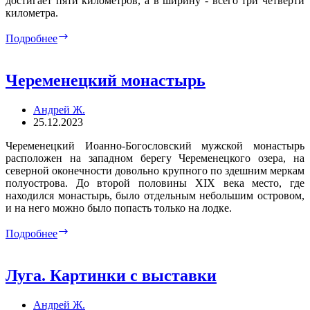
достигает пяти километров, а в ширину - всего три четверти
километра.
Мерёво
Подробнее
Череменецкий монастырь
Андрей Ж.
25.12.2023
Череменецкий Иоанно-Богословский мужской монастырь
расположен на западном берегу Череменецкого озера, на
северной оконечности довольно крупного по здешним меркам
полуострова. До второй половины XIX века место, где
находился монастырь, было отдельным небольшим островом,
и на него можно было попасть только на лодке.
Череменецкий
Подробнее
монастырь
Луга. Картинки с выставки
Андрей Ж.