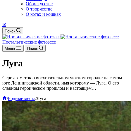
Об искусстве
О творчестве
О котах и кошках
✉
Поиск
Ностальгические фотоэссе
Меню
Поиск
Луга
Серия заметок о восхитительном уютном городке на самом
юге Ленинградской области, имя которому — Луга. О его
славном героическом прошлом и настоящем…
Главная
/
Родные места
/
Луга