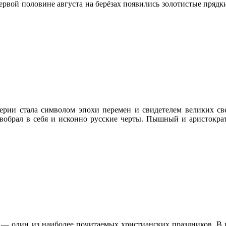
первой половине августа на берёзах появились золотистые прядк
рии стала символом эпохи перемен и свидетелем великих све
е вобрал в себя и исконно русские черты. Пышный и аристокра
 — один из наиболее почитаемых христианских праздников. В ру