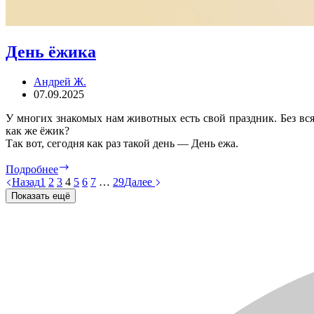
День ёжика
Андрей Ж.
07.09.2025
У многих знакомых нам животных есть свой праздник. Без всяк
как же ёжик?
Так вот, сегодня как раз такой день — День ежа.
День
Подробнее
ёжика
Назад
1
2
3
4
5
6
7
…
29
Далее
Показать ещё