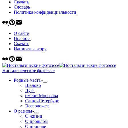
Скачать
Cловарь
Политика конфиденциальности
О сайте
Правила
Скачать
Написать автору
Ностальгические фотоэссе
Родные места
Шалово
Луга
имени Морозова
Санкт-Петербург
Всеволожск
О разном
О жизни
О прошлом
О природе