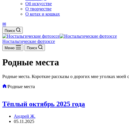
Об искусстве
О творчестве
О котах и кошках
✉
Поиск
Ностальгические фотоэссе
Меню
Поиск
Родные места
Родные места. Короткие рассказы о дорогих мне уголках моей 
Главная
/
Родные места
Тёплый октябрь 2025 года
Андрей Ж.
05.11.2025