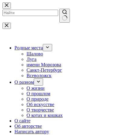
Перейти
к
сути
Ничего
не
найдено
Родные места
Шалово
Луга
имени Морозова
Санкт-Петербург
Всеволожск
О разном
О жизни
О прошлом
О природе
Об искусстве
О творчестве
О котах и кошках
О сайте
Об авторстве
Написать автору