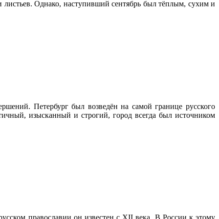
и листьев. Однако, наступивший сентябрь был тёплым, сухим и
ршений. Петербург был возведён на самой границе русского
тичный, изысканный и строгий, город всегда был источником
сском православии он известен с XII века. В России к этому