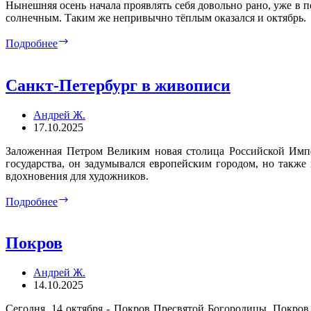
Нынешняя осень начала проявлять себя довольно рано, уже в 
солнечным. Таким же непривычно тёплым оказался и октябрь.
Тёплый
Подробнее
октябрь
2025
года
Санкт-Петербург в живописи
Андрей Ж.
17.10.2025
Заложенная Петром Великим новая столица Российской Импе
государства, он задумывался европейским городом, но такж
вдохновения для художников.
Санкт-
Подробнее
Петербург
в
живописи
Покров
Андрей Ж.
14.10.2025
Сегодня, 14 октября - Покров Пресвятой Богородицы. Покров