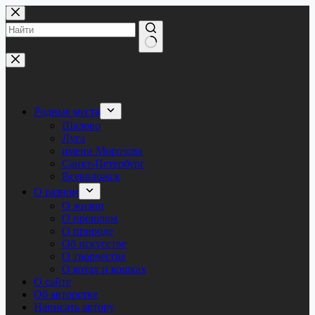
Перейти
к
сути
Ничего
не
найдено
Родные места
Шалово
Луга
имени Морозова
Санкт-Петербург
Всеволожск
О разном
О жизни
О прошлом
О природе
Об искусстве
О творчестве
О котах и кошках
О сайте
Об авторстве
Написать автору