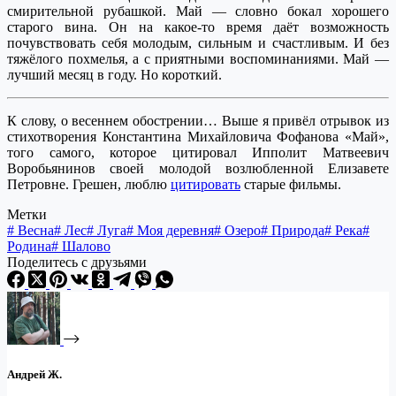
смирительной рубашкой. Май — словно бокал хорошего
старого вина. Он на какое-то время даёт возможность
почувствовать себя молодым, сильным и счастливым. И без
тяжёлого похмелья, а с приятными воспоминаниями. Май —
лучший месяц в году. Но короткий.
К слову, о весеннем обострении… Выше я привёл отрывок из
стихотворения Константина Михайловича Фофанова «Май»,
того самого, которое цитировал Ипполит Матвеевич
Воробьянинов своей молодой возлюбленной Елизавете
Петровне. Грешен, люблю
цитировать
старые фильмы.
Метки
#
Весна
#
Лес
#
Луга
#
Моя деревня
#
Озеро
#
Природа
#
Река
#
Родина
#
Шалово
Поделитесь с друзьями
Андрей Ж.