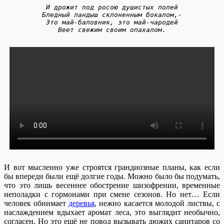
И дрожит под росою душистых полей
Бледный ландыш склоненным бокалом,-
Это май-баловник, это май-чародей
Веет свежим своим опахалом.
И вот мысленно уже строятся грандиозные планы, как если
бы впереди были ещё долгие годы. Можно было бы подумать,
что это лишь весеннее обострение шизофрении, временные
неполадки с гормонами при смене сезонов. Но нет… Если
человек обнимает
деревья
, нежно касается молодой листвы, с
наслаждением вдыхает аромат леса, это выглядит необычно,
согласен. Но это ещё не повод вызывать дюжих санитаров со