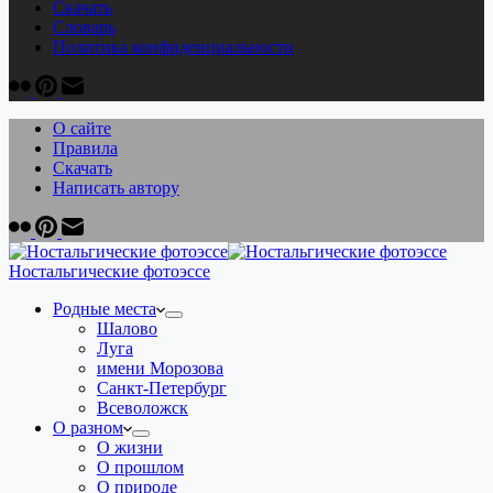
Скачать
Cловарь
Политика конфиденциальности
О сайте
Правила
Скачать
Написать автору
Ностальгические фотоэссе
Родные места
Шалово
Луга
имени Морозова
Санкт-Петербург
Всеволожск
О разном
О жизни
О прошлом
О природе