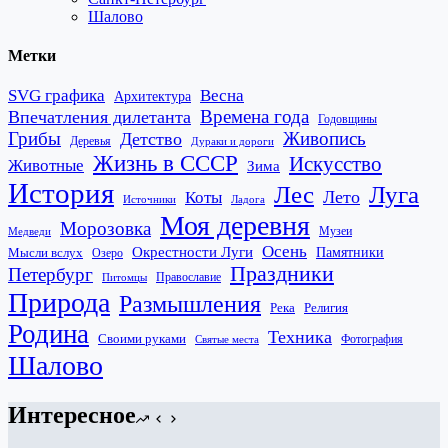
Шалово
Метки
SVG графика
Весна
Архитектура
Времена года
Впечатления дилетанта
Годовщины
Грибы
Живопись
Детство
Деревья
Дураки и дороги
Жизнь в СССР
Искусство
Животные
Зима
История
Лес
Луга
Лето
Коты
Источники
Ладога
Моя деревня
Морозовка
Музеи
Медведи
Осень
Окрестности Луги
Памятники
Мысли вслух
Озеро
Праздники
Петербург
Православие
Питомцы
Природа
Размышления
Река
Религия
Родина
Техника
Своими руками
Фотография
Святые места
Шалово
Интересное