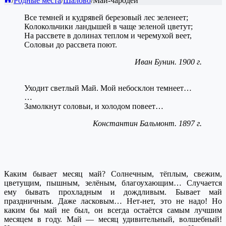
/
Родные места
/
Шалово
/
Май-чародей
Все темней и кудрявей березовый лес зеленеет;
Колокольчики ландышей в чаще зеленой цветут;
На рассвете в долинах теплом и черемухой веет,
Соловьи до рассвета поют.
Иван Бунин. 1900 г.
Уходит светлый Май. Мой небосклон темнеет…
…
Замолкнут соловьи, и холодом повеет…
Константин Бальмонт. 1897 г.
Каким бывает месяц май? Солнечным, тёплым, свежим,
цветущим, пышным, зелёным, благоухающим… Случается
ему бывать прохладным и дождливым. Бывает май
праздничным. Даже ласковым… Нет-нет, это не надо! Но
каким бы май не был, он всегда остаётся самым лучшим
месяцем в году. Май — месяц удивительный, волшебный!