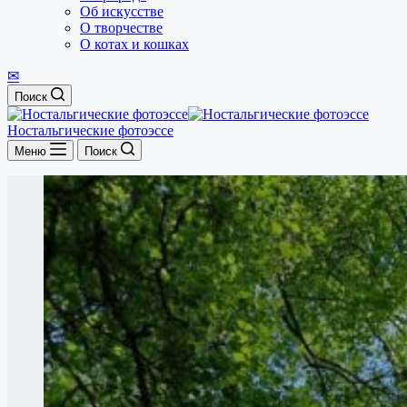
Об искусстве
О творчестве
О котах и кошках
✉
Поиск
Ностальгические фотоэссе
Меню
Поиск