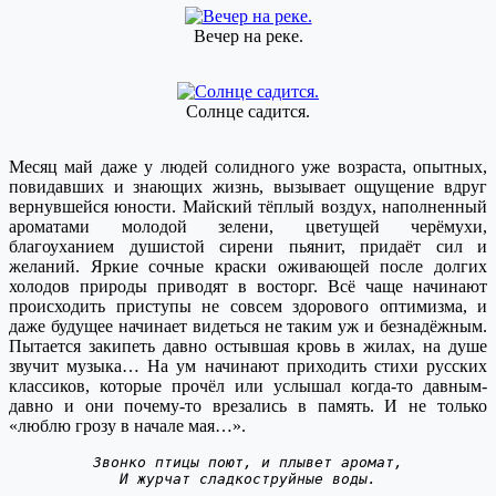
Вечер на реке.
Солнце садится.
Месяц май даже у людей солидного уже возраста, опытных,
повидавших и знающих жизнь, вызывает ощущение вдруг
вернувшейся юности. Майский тёплый воздух, наполненный
ароматами молодой зелени, цветущей черёмухи,
благоуханием душистой сирени пьянит, придаёт сил и
желаний. Яркие сочные краски оживающей после долгих
холодов природы приводят в восторг. Всё чаще начинают
происходить приступы не совсем здорового оптимизма, и
даже будущее начинает видеться не таким уж и безнадёжным.
Пытается закипеть давно остывшая кровь в жилах, на душе
звучит музыка… На ум начинают приходить стихи русских
классиков, которые прочёл или услышал когда-то давным-
давно и они почему-то врезались в память. И не только
«люблю грозу в начале мая…».
Звонко птицы поют, и плывет аромат,
И журчат сладкоструйные воды.