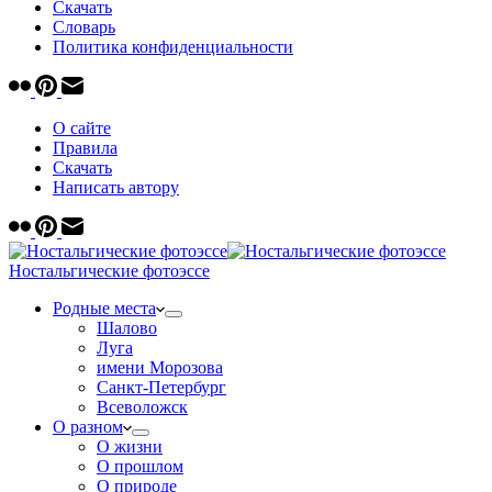
Скачать
Cловарь
Политика конфиденциальности
О сайте
Правила
Скачать
Написать автору
Ностальгические фотоэссе
Родные места
Шалово
Луга
имени Морозова
Санкт-Петербург
Всеволожск
О разном
О жизни
О прошлом
О природе