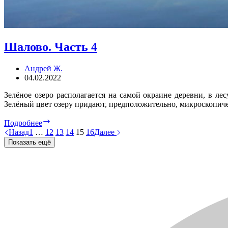
Шалово. Часть 4
Андрей Ж.
04.02.2022
Зелёное озеро располагается на самой окраине деревни, в ле
Зелёный цвет озеру придают, предположительно, микроскопич
Шалово.
Подробнее
Часть
Назад
1
…
12
13
14
15
16
Далее
4
Показать ещё