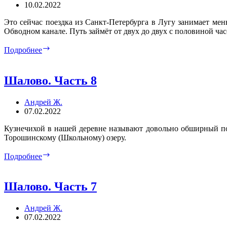
10.02.2022
Это сейчас поездка из Санкт-Петербурга в Лугу занимает мень
Обводном канале. Путь займёт от двух до двух с половиной час
До
Подробнее
Луги
и
обратно
Шалово. Часть 8
Андрей Ж.
07.02.2022
Кузнечихой в нашей деревне называют довольно обширный по 
Торошинскому (Школьному) озеру.
Шалово.
Подробнее
Часть
8
Шалово. Часть 7
Андрей Ж.
07.02.2022