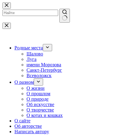
Перейти
к
сути
Ничего
не
найдено
Родные места
Шалово
Луга
имени Морозова
Санкт-Петербург
Всеволожск
О разном
О жизни
О прошлом
О природе
Об искусстве
О творчестве
О котах и кошках
О сайте
Об авторстве
Написать автору