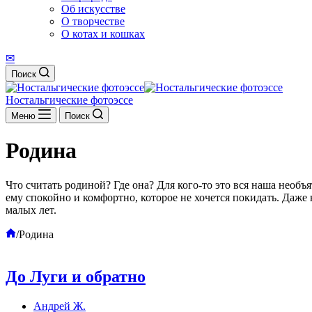
Об искусстве
О творчестве
О котах и кошках
✉
Поиск
Ностальгические фотоэссе
Меню
Поиск
Родина
Что считать родиной? Где она? Для кого-то это вся наша необъят
ему спокойно и комфортно, которое не хочется покидать. Даже н
малых лет.
Главная
/
Родина
До Луги и обратно
Андрей Ж.