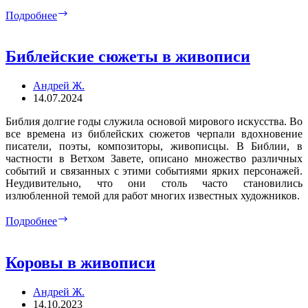
Осень
Подробнее
в
живописи
Библейские сюжеты в живописи
Андрей Ж.
14.07.2024
Библия долгие годы служила основой мирового искусства. Во
все времена из библейских сюжетов черпали вдохновение
писатели, поэты, композиторы, живописцы. В Библии, в
частности в Ветхом Завете, описано множество различных
событий и связанных с этими событиями ярких персонажей.
Неудивительно, что они столь часто становились
излюбленной темой для работ многих известных художников.
Библейские
Подробнее
сюжеты
в
живописи
Коровы в живописи
Андрей Ж.
14.10.2023