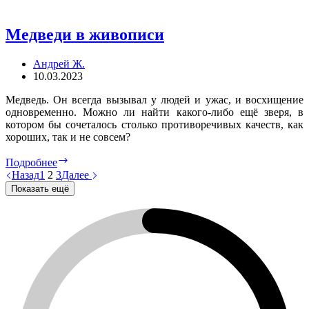
в
живописи
Медведи в живописи
Андрей Ж.
10.03.2023
Медведь. Он всегда вызывал у людей и ужас, и восхищение
одновременно. Можно ли найти какого-либо ещё зверя, в
котором бы сочеталось столько противоречивых качеств, как
хороших, так и не совсем?
Медведи
Подробнее
в
Назад
1
2
3
Далее
живописи
Показать ещё