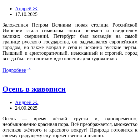
Андрей Ж.
17.10.2025
Заложенная Петром Великим новая столица Российской
Империи стала символом эпохи перемен и свидетелем
великих свершений. Петербург был возведён на самой
границе русского государства, он задумывался европейским
городом, но также вобрал в себя и исконно русские черты.
Пышный и аристократичный, изысканный и строгий, город
всегда был источником вдохновения для художников.
Санкт-
Подробнее
Петербург
в
живописи
Осень в живописи
Андрей Ж.
24.09.2025
Осень — время лёгкой грусти и, одновременно,
необыкновенно красивая пора. Всё преображается, множество
оттенков жёлтого и красного вокруг! Природа готовится к
своему грядущему сну торжественно и пышно.