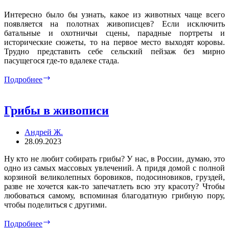
Интересно было бы узнать, какое из животных чаще всего
появляется на полотнах живописцев? Если исключить
батальные и охотничьи сцены, парадные портреты и
исторические сюжеты, то на первое место выходят коровы.
Трудно представить себе сельский пейзаж без мирно
пасущегося где-то вдалеке стада.
Коровы
Подробнее
в
живописи
Грибы в живописи
Андрей Ж.
28.09.2023
Ну кто не любит собирать грибы? У нас, в России, думаю, это
одно из самых массовых увлечений. А придя домой с полной
корзиной великолепных боровиков, подосиновиков, груздей,
разве не хочется как-то запечатлеть всю эту красоту? Чтобы
любоваться самому, вспоминая благодатную грибную пору,
чтобы поделиться с другими.
Грибы
Подробнее