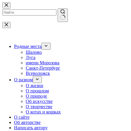
Перейти
к
сути
Ничего
не
найдено
Родные места
Шалово
Луга
имени Морозова
Санкт-Петербург
Всеволожск
О разном
О жизни
О прошлом
О природе
Об искусстве
О творчестве
О котах и кошках
О сайте
Об авторстве
Написать автору