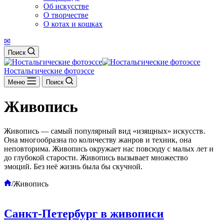
Об искусстве
О творчестве
О котах и кошках
✉
Поиск
Ностальгические фотоэссе
Меню
Поиск
Живопись
Живопись — самый популярный вид «изящных» искусств.
Она многообразна по количеству жанров и техник, она
неповторима. Живопись окружает нас повсюду с малых лет и
до глубокой старости. Живопись вызывает множество
эмоций. Без неё жизнь была бы скучной.
Главная
/
Живопись
Санкт-Петербург в живописи