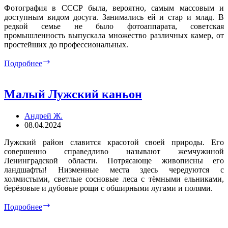
Фотография в СССР была, вероятно, самым массовым и
доступным видом досуга. Занимались ей и стар и млад. В
редкой семье не было фотоаппарата, советская
промышленность выпускала множество различных камер, от
простейших до профессиональных.
Школьные
Подробнее
годы.
Фотография
Малый Лужский каньон
Андрей Ж.
08.04.2024
Лужский район славится красотой своей природы. Его
совершенно справедливо называют жемчужиной
Ленинградской области. Потрясающе живописны его
ландшафты! Низменные места здесь чередуются с
холмистыми, светлые сосновые леса с тёмными ельниками,
берёзовые и дубовые рощи с обширными лугами и полями.
Малый
Подробнее
Лужский
каньон