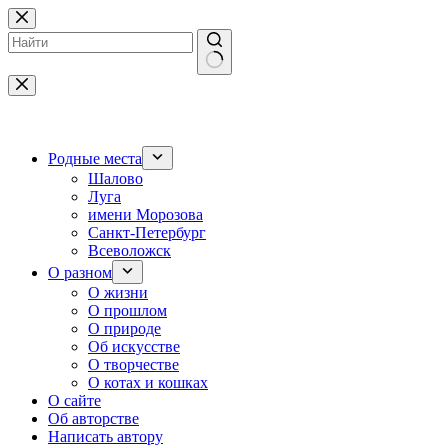
Перейти
к
сути
Ничего
не
найдено
Родные места
Шалово
Луга
имени Морозова
Санкт-Петербург
Всеволожск
О разном
О жизни
О прошлом
О природе
Об искусстве
О творчестве
О котах и кошках
О сайте
Об авторстве
Написать автору