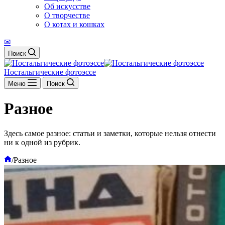
Об искусстве
О творчестве
О котах и кошках
✉
Поиск
Ностальгические фотоэссе
Меню
Поиск
Разное
Здесь самое разное: статьи и заметки, которые нельзя отнести
ни к одной из рубрик.
Главная
/
Разное