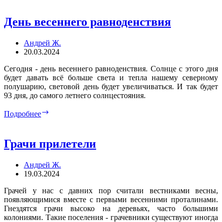
Немного
о
День весеннего равноденствия
музыке
Андрей Ж.
20.03.2024
Сегодня - день весеннего равноденствия. Солнце с этого дня
будет давать всё больше света и тепла нашему северному
полушарию, световой день будет увеличиваться. И так будет
93 дня, до самого летнего солнцестояния.
День
Подробнее
весеннего
равноденствия
Грачи прилетели
Андрей Ж.
19.03.2024
Грачей у нас с давних пор считали вестниками весны,
появляющимися вместе с первыми весенними проталинами.
Гнездятся грачи высоко на деревьях, часто большими
колониями. Такие поселения - грачевники существуют иногда