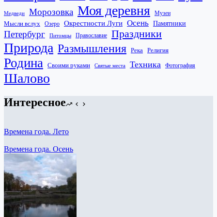
Моя деревня
Морозовка
Музеи
Медведи
Осень
Окрестности Луги
Памятники
Мысли вслух
Озеро
Праздники
Петербург
Православие
Питомцы
Природа
Размышления
Река
Религия
Родина
Техника
Своими руками
Фотография
Святые места
Шалово
Интересное
Времена года. Лето
Времена года. Осень