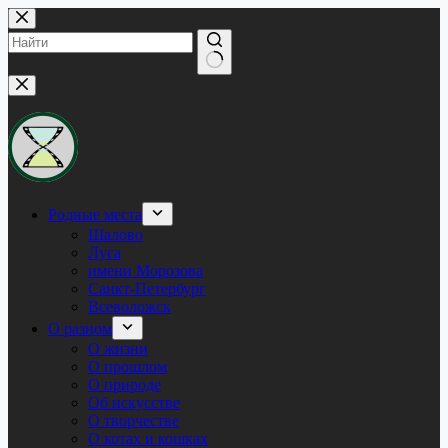
Перейти
к
сути
Ничего
не
найдено
Родные места
Шалово
Луга
имени Морозова
Санкт-Петербург
Всеволожск
О разном
О жизни
О прошлом
О природе
Об искусстве
О творчестве
О котах и кошках