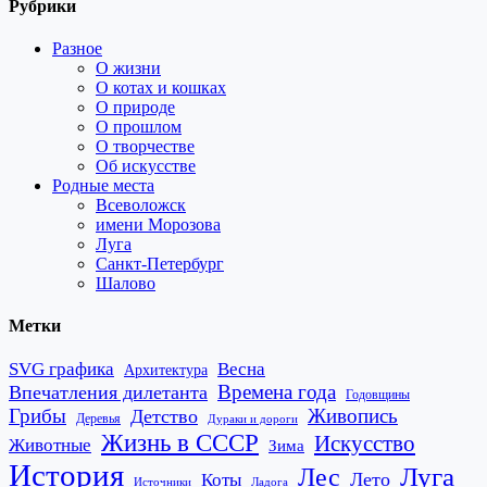
Рубрики
Разное
О жизни
О котах и кошках
О природе
О прошлом
О творчестве
Об искусстве
Родные места
Всеволожск
имени Морозова
Луга
Санкт-Петербург
Шалово
Метки
SVG графика
Весна
Архитектура
Времена года
Впечатления дилетанта
Годовщины
Грибы
Живопись
Детство
Деревья
Дураки и дороги
Жизнь в СССР
Искусство
Животные
Зима
История
Лес
Луга
Лето
Коты
Источники
Ладога