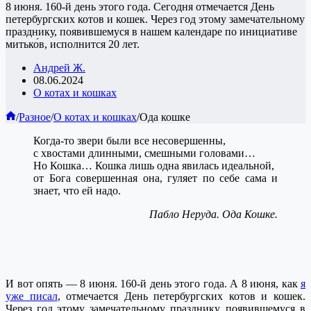
8 июня. 160-й день этого года. Сегодня отмечается День
петербургских котов и кошек. Через год этому замечательному
празднику, появившемуся в нашем календаре по инициативе
митько́в, исполнится 20 лет.
Андрей Ж.
08.06.2024
О котах и кошках
Главная
/
Разное
/
О котах и кошках
/
Ода кошке
Когда-то звери были все несовершенны,
с хвостами длинными, смешными головами…
Но Кошка… Кошка лишь одна явилась идеальной,
от Бога совершенная она, гуляет по себе сама и
знает, что ей надо.
Пабло Неруда. Ода Кошке.
И вот
опять
—
8 июня. 160-й день этого года. А 8 июня, как
я
уже писал
, отмечается День петербургских котов и кошек.
Через год этому замечательному празднику, появившемуся в