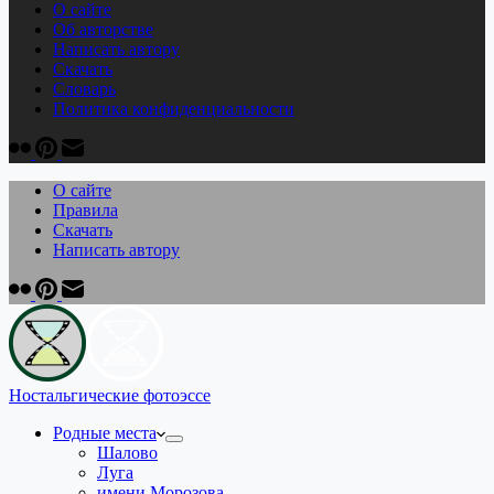
О сайте
Об авторстве
Написать автору
Скачать
Cловарь
Политика конфиденциальности
О сайте
Правила
Скачать
Написать автору
Ностальгические фотоэссе
Родные места
Шалово
Луга
имени Морозова