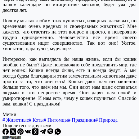
нашем календаре по инициативе митько́в, будет уже два
десятка лет.
Почему мы так любим этих пушистых, изящных, ласковых, но
временами очень вредных и своенравных животных? Мне
кажется, что ответить на этот вопрос и просто, и невероятно
трудно одновременно. Человечество всё время своего
существования ищет совершенство. Так вот оно! Усатое,
хвостатое, царапучее, мурчащее…
Интересно, как выглядела бы наша жизнь, если бы кошек
вообще не было? Даже невозможно себе представить мир, где
нет кошек! Кошки всегда были, есть и всегда будут! А мы
всегда будем благодарны этим замечательным животным даже
просто за то, что они есть! Кошки дают нам несравненно
больше того, что даём им мы. Они дают нам шанс оставаться
людьми в это непростое время. Они дарят нам покой и
умиротворение. И нам есть, чему у кошек поучиться. Спасибо
вам, кошки! С праздником!
Метки
#
Животные
#
Коты
#
Питомцы
#
Праздники
#
Природа
Поделитесь с друзьями