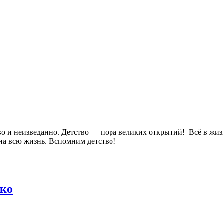
во и неизведанно. Детство — пора великих открытий! Всё в жи
а на всю жизнь. Вспомним детство!
ько