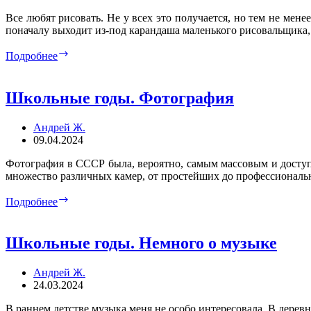
Все любят рисовать. Не у всех это получается, но тем не мене
поначалу выходит из-под карандаша маленького рисовальщика,
Школьные
Подробнее
годы.
О
рисовании
Школьные годы. Фотография
и
не
Андрей Ж.
только
09.04.2024
Фотография в СССР была, вероятно, самым массовым и доступ
множество различных камер, от простейших до профессиональ
Школьные
Подробнее
годы.
Фотография
Школьные годы. Немного о музыке
Андрей Ж.
24.03.2024
В раннем детстве музыка меня не особо интересовала. В дерев