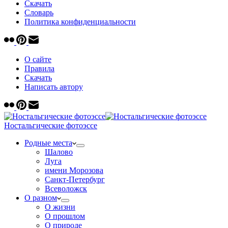
Скачать
Cловарь
Политика конфиденциальности
О сайте
Правила
Скачать
Написать автору
Ностальгические фотоэссе
Родные места
Шалово
Луга
имени Морозова
Санкт-Петербург
Всеволожск
О разном
О жизни
О прошлом
О природе