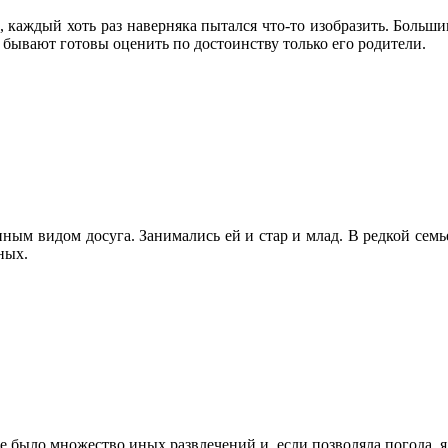
е, каждый хоть раз наверняка пытался что-то изобразить. Большин
 бывают готовы оценить по достоинству только его родители.
ным видом досуга. Занимались ей и стар и млад. В редкой семь
ных.
не было множество иных развлечений и, если позволяла погода, 