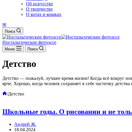
Об искусстве
О творчестве
О котах и кошках
✉
Поиск
Ностальгические фотоэссе
Меню
Поиск
Детство
Детство — пожалуй, лучшее время жизни! Когда всё вокруг но
ярче. Хорошо, когда человек сохраняет в себе частичку детств
Главная
/
Детство
Школьные годы. О рисовании и не тол
Андрей Ж.
18.04.2024