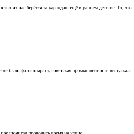
ство из нас берётся за карандаш ещё в раннем детстве. То, что
е не было фотоаппарата, советская промышленность выпускала
я предпочитал проводить время на улице.