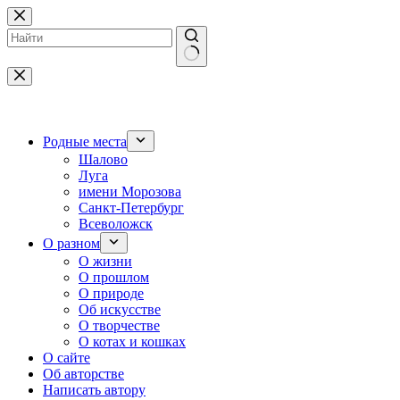
Перейти
к
сути
Ничего
не
найдено
Родные места
Шалово
Луга
имени Морозова
Санкт-Петербург
Всеволожск
О разном
О жизни
О прошлом
О природе
Об искусстве
О творчестве
О котах и кошках
О сайте
Об авторстве
Написать автору