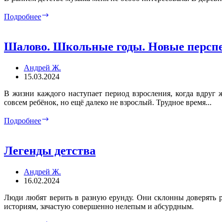
Школьные
Подробнее
годы.
Немного
о
Шалово. Школьные годы. Новые персп
музыке
Андрей Ж.
15.03.2024
В жизни каждого наступает период взросления, когда вдруг
совсем ребёнок, но ещё далеко не взрослый. Трудное время...
Шалово.
Подробнее
Школьные
годы.
Новые
Легенды детства
перспективы
Андрей Ж.
16.02.2024
Люди любят верить в разную ерунду. Они склонны доверять 
историям, зачастую совершенно нелепым и абсурдным.