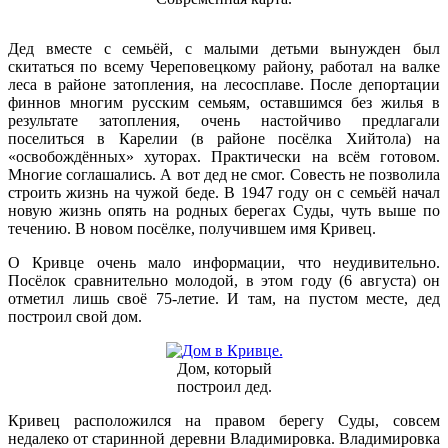
Дед вместе с семьёй, с малыми детьми вынужден был
скитаться по всему Череповецкому району, работал на валке
леса в районе затопления, на лесосплаве. После депортации
финнов многим русским семьям, оставшимся без жилья в
результате затопления, очень настойчиво предлагали
поселиться в Карелии (в районе посёлка Хийтола) на
«освобождённых» хуторах. Практически на всём готовом.
Многие соглашались. А вот дед не смог. Совесть не позволила
строить жизнь на чужой беде. В 1947 году он с семьёй начал
новую жизнь опять на родных берегах Суды, чуть выше по
течению. В новом посёлке, получившем имя Кривец.
О Кривце очень мало информации, что неудивительно.
Посёлок сравнительно молодой, в этом году (6 августа) он
отметил лишь своё 75-летие. И там, на пустом месте, дед
построил свой дом.
Дом, который
построил дед.
Кривец расположился на правом берегу Суды, совсем
недалеко от старинной деревни Владимировка. Владимировка