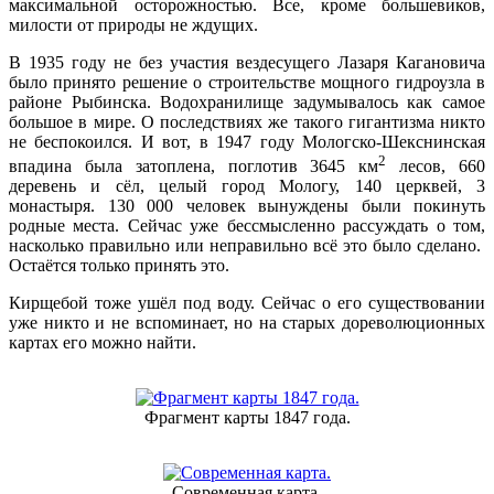
максимальной осторожностью. Все, кроме большевиков,
милости от природы не ждущих.
В 1935 году не без участия вездесущего Лазаря Кагановича
было принято решение о строительстве мощного гидроузла в
районе Рыбинска. Водохранилище задумывалось как самое
большое в мире. О последствиях же такого гигантизма никто
не беспокоился. И вот, в 1947 году Мологско-Шекснинская
2
впадина была затоплена, поглотив 3645 км
лесов, 660
деревень и сёл, целый город Мологу, 140 церквей, 3
монастыря. 130 000 человек вынуждены были покинуть
родные места. Сейчас уже бессмысленно рассуждать о том,
насколько правильно или неправильно всё это было сделано.
Остаётся только принять это.
Кирщебой тоже ушёл под воду. Сейчас о его существовании
уже никто и не вспоминает, но на старых дореволюционных
картах его можно найти.
Фрагмент карты 1847 года.
Современная карта.