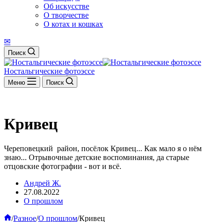
Об искусстве
О творчестве
О котах и кошках
✉
Поиск
Ностальгические фотоэссе
Меню
Поиск
Кривец
Череповецкий район, посёлок Кривец... Как мало я о нём
знаю... Отрывочные детские воспоминания, да старые
отцовские фотографии - вот и всё.
Андрей Ж.
27.08.2022
О прошлом
Главная
/
Разное
/
О прошлом
/
Кривец