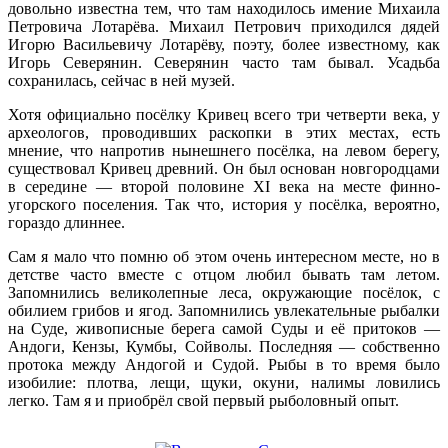
довольно известна тем, что там находилось имение Михаила
Петровича Лотарёва. Михаил Петрович приходился дядей
Игорю Васильевичу Лотарёву, поэту, более известному, как
Игорь Северянин. Северянин часто там бывал. Усадьба
сохранилась, сейчас в ней музей.
Хотя официально посёлку Кривец всего три четверти века, у
археологов, проводивших раскопки в этих местах, есть
мнение, что напротив нынешнего посёлка, на левом берегу,
существовал Кривец древний. Он был основан новгородцами
в середине — второй половине XI века на месте финно-
угорского поселения. Так что, история у посёлка, вероятно,
гораздо длиннее.
Сам я мало что помню об этом очень интересном месте, но в
детстве часто вместе с отцом любил бывать там летом.
Запомнились великолепные леса, окружающие посёлок, с
обилием грибов и ягод. Запомнились увлекательные рыбалки
на Суде, живописные берега самой Суды и её притоков —
Андоги, Кензы, Кумбы, Сойволы. Последняя — собственно
протока между Андогой и Судой. Рыбы в то время было
изобилие: плотва, лещи, щуки, окуни, налимы ловились
легко. Там я и приобрёл свой первый рыболовный опыт.