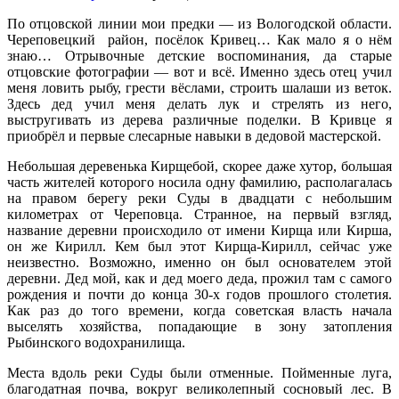
По отцовской линии мои предки — из Вологодской области.
Череповецкий район, посёлок Кривец… Как мало я о нём
знаю… Отрывочные детские воспоминания, да старые
отцовские фотографии — вот и всё. Именно здесь отец учил
меня ловить рыбу, грести вёслами, строить шалаши из веток.
Здесь дед учил меня делать лук и стрелять из него,
выстругивать из дерева различные поделки. В Кривце я
приобрёл и первые слесарные навыки в дедовой мастерской.
Небольшая деревенька Кирщебой, скорее даже хутор, большая
часть жителей которого носила одну фамилию, располагалась
на правом берегу реки Суды в двадцати с небольшим
километрах от Череповца. Странное, на первый взгляд,
название деревни происходило от имени Кирща или Кирша,
он же Кирилл. Кем был этот Кирща-Кирилл, сейчас уже
неизвестно. Возможно, именно он был основателем этой
деревни. Дед мой, как и дед моего деда, прожил там с самого
рождения и почти до конца 30-х годов прошлого столетия.
Как раз до того времени, когда советская власть начала
выселять хозяйства, попадающие в зону затопления
Рыбинского водохранилища.
Места вдоль реки Суды были отменные. Пойменные луга,
благодатная почва, вокруг великолепный сосновый лес. В