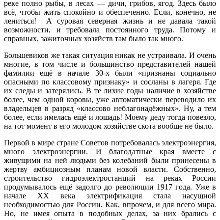
реке полно рыбы, в лесах — дичи, грибов, ягод. Здесь было
всё, чтобы жить спокойно и обеспеченно. Если, конечно, не
лениться! А суровая северная жизнь и не давала такой
возможности, и требовала постоянного труда. Потому и
справных, зажиточных хозяйств там было так много.
Большевиков же такая ситуация никак не устраивала. И очень
многие, в том числе и большинство представителей нашей
фамилии ещё в начале 30-х были «признаны социально
опасными по классовому признаку» и сосланы в лагеря. Где
их следы и затерялись. В те лихие годы наличие в хозяйстве
более, чем одной коровы, уже автоматически переводило их
владельцев в разряд «классово неблагонадёжных». Ну, а тем
более, если имелась ещё и лошадь! Моему деду тогда повезло,
на тот момент в его молодом хозяйстве скота вообще не было.
Первой в мире стране Советов потребовалась электроэнергия,
много электроэнергии. И благодатные края вместе с
живущими на ней людьми без колебаний были принесены в
жертву амбициозным планам новой власти. Собственно,
строительство гидроэлектростанций на реках России
продумывалось ещё задолго до революции 1917 года. Уже в
начале ХХ века электрификация стала насущной
необходимостью для России. Как, впрочем, и для всего мира.
Но, не имея опыта в подобных делах, за них брались с