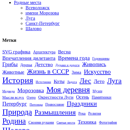
Родные места
Всеволожск
имени Морозова
Луга
Санкт-Петербург
Шалово
Метки
SVG графика
Весна
Архитектура
Времена года
Впечатления дилетанта
Годовщины
Грибы
Живопись
Детство
Деревья
Дураки и дороги
Жизнь в СССР
Искусство
Животные
Зима
История
Лес
Луга
Лето
Коты
Источники
Ладога
Моя деревня
Морозовка
Музеи
Медведи
Осень
Окрестности Луги
Памятники
Мысли вслух
Озеро
Праздники
Петербург
Православие
Питомцы
Природа
Размышления
Река
Религия
Родина
Техника
Своими руками
Фотография
Святые места