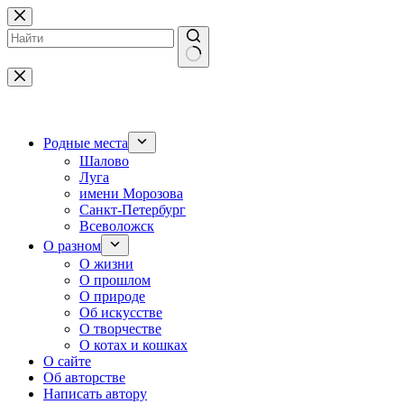
Перейти
к
сути
Ничего
не
найдено
Родные места
Шалово
Луга
имени Морозова
Санкт-Петербург
Всеволожск
О разном
О жизни
О прошлом
О природе
Об искусстве
О творчестве
О котах и кошках
О сайте
Об авторстве
Написать автору