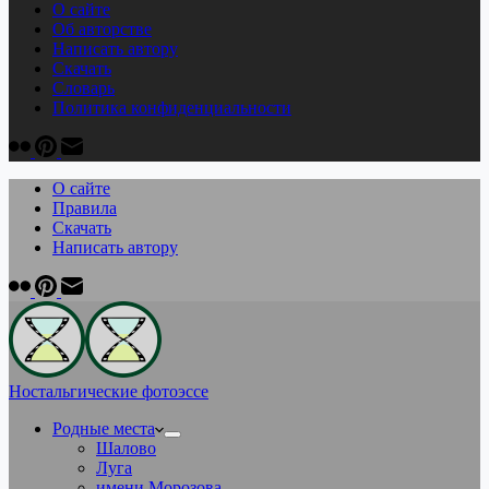
О сайте
Об авторстве
Написать автору
Скачать
Cловарь
Политика конфиденциальности
О сайте
Правила
Скачать
Написать автору
Ностальгические фотоэссе
Родные места
Шалово
Луга
имени Морозова