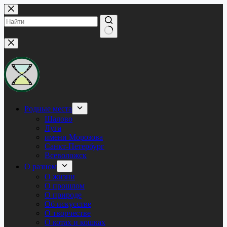
Перейти
к
сути
Ничего
не
найдено
Родные места
Шалово
Луга
имени Морозова
Санкт-Петербург
Всеволожск
О разном
О жизни
О прошлом
О природе
Об искусстве
О творчестве
О котах и кошках