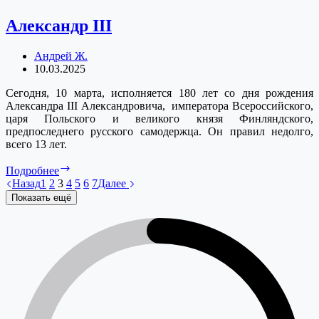
Александр III
Андрей Ж.
10.03.2025
Сегодня, 10 марта, исполняется 180 лет со дня рождения
Александра III Александровича, императора Всероссийского,
царя Польского и великого князя Финляндского,
предпоследнего русского самодержца. Он правил недолго,
всего 13 лет.
Александр
Подробнее
III
Назад
1
2
3
4
5
6
7
Далее
Показать ещё