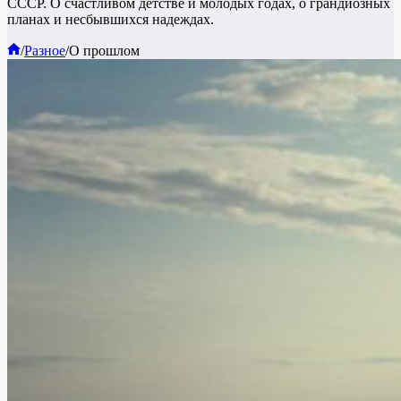
СССР. О счастливом детстве и молодых годах, о грандиозных
планах и несбывшихся надеждах.
Главная
/
Разное
/
О прошлом