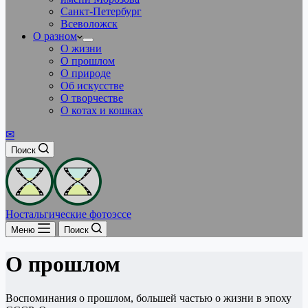
Санкт-Петербург
Всеволожск
О разном
О жизни
О прошлом
О природе
Об искусстве
О творчестве
О котах и кошках
✉
Поиск
Ностальгические фотоэссе
Меню
Поиск
О прошлом
Воспоминания о прошлом, большей частью о жизни в эпоху