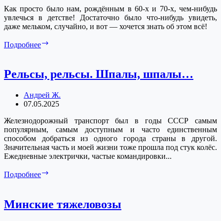
Как просто было нам, рождённым в 60-х и 70-х, чем-нибудь
увлечься в детстве! Достаточно было что-нибудь увидеть,
даже мельком, случайно, и вот — хочется знать об этом всё!
Первым
Подробнее
делом
—
самолёты
Рельсы, рельсы. Шпалы, шпалы…
Андрей Ж.
07.05.2025
Железнодорожный транспорт был в годы СССР самым
популярным, самым доступным и часто единственным
способом добраться из одного города страны в другой.
Значительная часть и моей жизни тоже прошла под стук колёс.
Ежедневные электрички, частые командировки...
Рельсы,
Подробнее
рельсы.
Шпалы,
шпалы…
Минские тяжеловозы