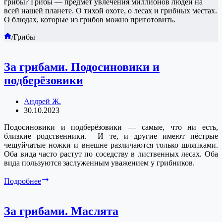
грибы? Грибы — предмет увлечения миллионов людей на
всей нашей планете. О тихой охоте, о лесах и грибных местах.
О блюдах, которые из грибов можно приготовить.
Главная
/
Грибы
За грибами. Подосиновики и
подберёзовики
Андрей Ж.
30.10.2023
Подосиновики и подберёзовики — самые, что ни есть,
близкие родственники. И те, и другие имеют пёстрые
чешуйчатые ножки и внешне различаются только шляпками.
Оба вида часто растут по соседству в лиственных лесах. Оба
вида пользуются заслуженным уважением у грибников.
За
Подробнее
грибами.
Подосиновики
и
За грибами. Маслята
подберёзовики