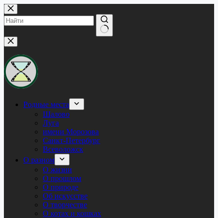
Перейти
к
сути
Ничего
не
найдено
Родные места
Шалово
Луга
имени Морозова
Санкт-Петербург
Всеволожск
О разном
О жизни
О прошлом
О природе
Об искусстве
О творчестве
О котах и кошках