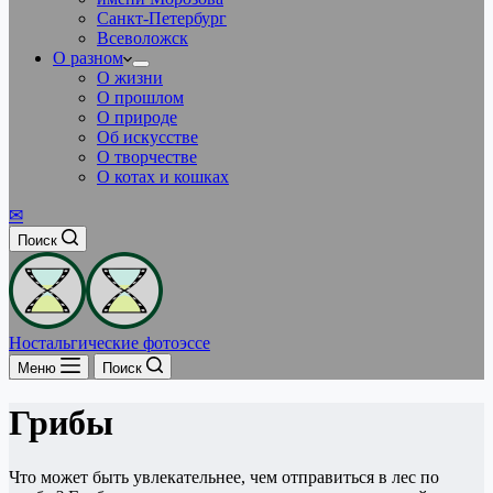
Санкт-Петербург
Всеволожск
О разном
О жизни
О прошлом
О природе
Об искусстве
О творчестве
О котах и кошках
✉
Поиск
Ностальгические фотоэссе
Меню
Поиск
Грибы
Что может быть увлекательнее, чем отправиться в лес по