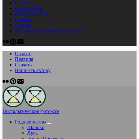
О сайте
Об авторстве
Написать автору
Скачать
Cловарь
Политика конфиденциальности
О сайте
Правила
Скачать
Написать автору
Ностальгические фотоэссе
Родные места
Шалово
Луга
имени Морозова