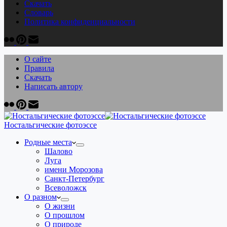
Скачать
Cловарь
Политика конфиденциальности
О сайте
Правила
Скачать
Написать автору
Ностальгические фотоэссе
Родные места
Шалово
Луга
имени Морозова
Санкт-Петербург
Всеволожск
О разном
О жизни
О прошлом
О природе