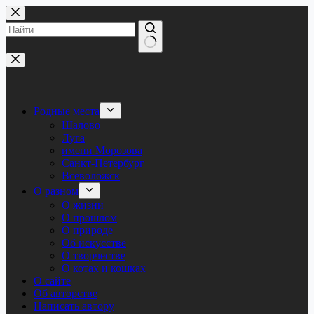
Перейти
к
сути
Ничего
не
найдено
Родные места
Шалово
Луга
имени Морозова
Санкт-Петербург
Всеволожск
О разном
О жизни
О прошлом
О природе
Об искусстве
О творчестве
О котах и кошках
О сайте
Об авторстве
Написать автору