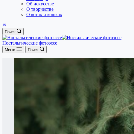
Об искусстве
О творчестве
О котах и кошках
✉
Поиск
Ностальгические фотоэссе
Меню
Поиск