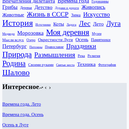
Времена года
Впечатления дилетанта
Годовщины
Грибы
Живопись
Детство
Деревья
Дураки и дороги
Жизнь в СССР
Искусство
Животные
Зима
История
Лес
Луга
Лето
Коты
Источники
Ладога
Моя деревня
Морозовка
Музеи
Медведи
Осень
Окрестности Луги
Памятники
Мысли вслух
Озеро
Праздники
Петербург
Православие
Питомцы
Природа
Размышления
Река
Религия
Родина
Техника
Своими руками
Фотография
Святые места
Шалово
Интересное
Времена года. Лето
Времена года. Осень
Осень в Луге