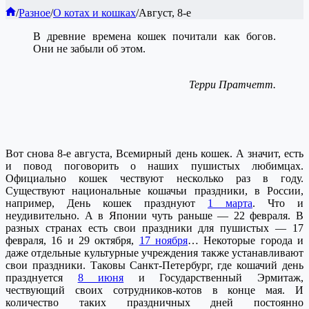
Главная
/
Разное
/
О котах и кошках
/
Август, 8-е
В древние времена кошек почитали как богов.
Они не забыли об этом.
Терри Пратчетт
.
Вот снова 8-е августа, Всемирный день кошек. А значит, есть
и повод поговорить о наших пушистых любимцах.
Официально кошек чествуют несколько раз в году.
Существуют национальные кошачьи праздники, в России,
например, День кошек празднуют
1 марта
. Что и
неудивительно. А в Японии чуть раньше — 22 февраля. В
разных странах есть свои праздники для пушистых — 17
февраля, 16 и 29 октября,
17 ноября
… Некоторые города и
даже отдельные культурные учреждения также устанавливают
свои праздники. Таковы Санкт-Петербург, где кошачий день
празднуется
8 июня
и Государственный Эрмитаж,
чествующий своих сотрудников-котов в конце мая. И
количество таких праздничных дней постоянно