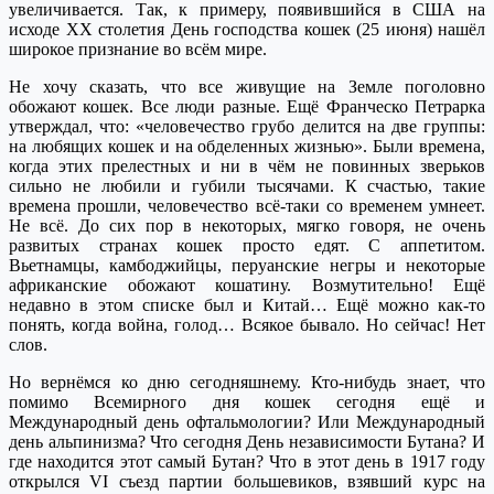
увеличивается. Так, к примеру, появившийся в США на
исходе XX столетия День господства кошек (25 июня) нашёл
широкое признание во всём мире.
Не хочу сказать, что все живущие на Земле поголовно
обожают кошек. Все люди разные. Ещё Франческо Петрарка
утверждал, что: «человечество грубо делится на две группы:
на любящих кошек и на обделенных жизнью». Были времена,
когда этих прелестных и ни в чём не повинных зверьков
сильно не любили и губили тысячами. К счастью, такие
времена прошли, человечество всё-таки со временем умнеет.
Не всё. До сих пор в некоторых, мягко говоря, не очень
развитых странах кошек просто едят. С аппетитом.
Вьетнамцы, камбоджийцы, перуанские негры и некоторые
африканские обожают кошатину. Возмутительно! Ещё
недавно в этом списке был и Китай… Ещё можно как-то
понять, когда война, голод… Всякое бывало. Но сейчас! Нет
слов.
Но вернёмся ко дню сегодняшнему. Кто-нибудь знает, что
помимо Всемирного дня кошек сегодня ещё и
Международный день офтальмологии? Или Международный
день альпинизма? Что сегодня День независимости Бутана? И
где находится этот самый Бутан? Что в этот день в 1917 году
открылся VI съезд партии большевиков, взявший курс на