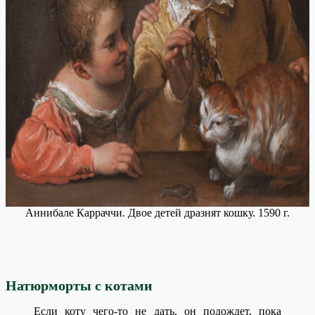
Аннибале Карраччи. Двое детей дразнят кошку. 1590 г.
Натюрморты с котами
Если коту чего-то не дать, он подождет, пока