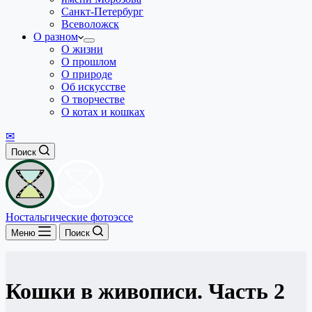
Санкт-Петербург
Всеволожск
О разном
О жизни
О прошлом
О природе
Об искусстве
О творчестве
О котах и кошках
✉
Поиск
Ностальгические фотоэссе
Меню
Поиск
Кошки в живописи. Часть 2