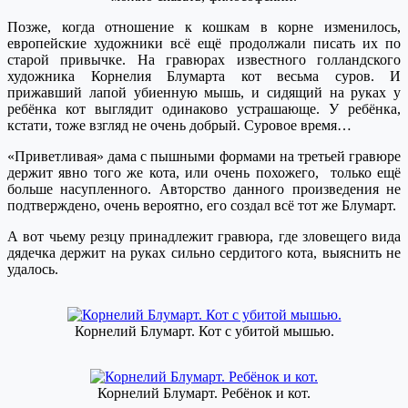
Позже, когда отношение к кошкам в корне изменилось,
европейские художники всё ещё продолжали писать их по
старой привычке. На гравюрах известного голландского
художника Корнелия Блумарта кот весьма суров. И
прижавший лапой убиенную мышь, и сидящий на руках у
ребёнка кот выглядит одинаково устрашающе. У ребёнка,
кстати, тоже взгляд не очень добрый. Суровое время…
«Приветливая» дама с пышными формами на третьей гравюре
держит явно того же кота, или очень похожего, только ещё
больше насупленного. Авторство данного произведения не
подтверждено, очень вероятно, его создал всё тот же Блумарт.
А вот чьему резцу принадлежит гравюра, где зловещего вида
дядечка держит на руках сильно сердитого кота, выяснить не
удалось.
Корнелий Блумарт. Кот с убитой мышью.
Корнелий Блумарт. Ребёнок и кот.