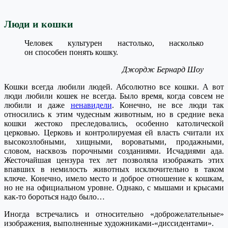
Люди и кошки
Человек культурен настолько, насколько
он способен понять кошку.
Джордж Бернард Шоу
Кошки всегда любили людей. Абсолютно все кошки. А вот
люди любили кошек не всегда. Было время, когда совсем не
любили и даже
ненавидели
. Конечно, не все люди так
относились к этим чудесным животным, но в средние века
кошки жестоко преследовались, особенно католической
церковью. Церковь и контролируемая ей власть считали их
высокозлобными, хищными, вороватыми, продажными,
словом, насквозь порочными созданиями. Исчадиями ада.
Жесточайшая цензура тех лет позволяла изображать этих
впавших в немилость животных исключительно в таком
ключе. Конечно, имело место и доброе отношение к кошкам,
но не на официальном уровне. Однако, с мышами и крысами
как-то бороться надо было…
Иногда встречались и относительно «доброжелательные»
изображения, выполненные художниками-«диссидентами».