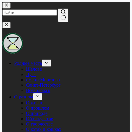
Перейти
к
сути
Ничего
не
найдено
Родные места
Шалово
Луга
имени Морозова
Санкт-Петербург
Всеволожск
О разном
О жизни
О прошлом
О природе
Об искусстве
О творчестве
О котах и кошках