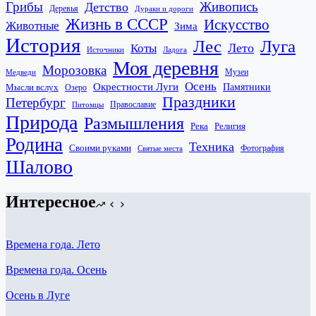
Грибы
Живопись
Детство
Деревья
Дураки и дороги
Жизнь в СССР
Искусство
Животные
Зима
История
Лес
Луга
Лето
Коты
Источники
Ладога
Моя деревня
Морозовка
Музеи
Медведи
Осень
Окрестности Луги
Памятники
Мысли вслух
Озеро
Праздники
Петербург
Православие
Питомцы
Природа
Размышления
Река
Религия
Родина
Техника
Своими руками
Фотография
Святые места
Шалово
Интересное
Времена года. Лето
Времена года. Осень
Осень в Луге