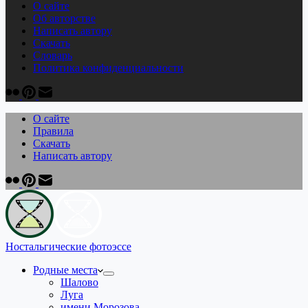
О сайте
Об авторстве
Написать автору
Скачать
Cловарь
Политика конфиденциальности
О сайте
Правила
Скачать
Написать автору
Ностальгические фотоэссе
Родные места
Шалово
Луга
имени Морозова