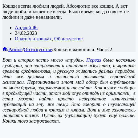
Кошки всегда любили людей. Абсолютно все кошки. А вот
люди любили кошек не всегда. Было время, когда совсем не
любили и даже ненавидели.
Андрей Ж.
24.02.2023
О котах и кошках
,
Об искусстве
Главная
/
Разное
/
Об искусстве
/
Кошки в живописи. Часть 2
Вот и вторая часть моего «труда».
Первая
была несколько
сумбурна, она затрагивала и античное искусство, и мрачные
времена средневековья, и русскую живопись разных периодов.
Эта же целиком и полностью посвящена европейской
живописи. Первоначально этот мой обзор был опубликован
на моём другом, закрываемом ныне сайте. Как я уже сообщал
в предыдущей части, этот мой опус отнюдь не оригинален, в
сети можно найти просто невероятное количество
публикаций на эту же тему. Это говорит о неугасающей
всенародной любви к кошкам и котам. Вот и мне захотелось
написать тоже. Пусть их (публикаций) будет ещё больше.
Кошки того заслуживают.