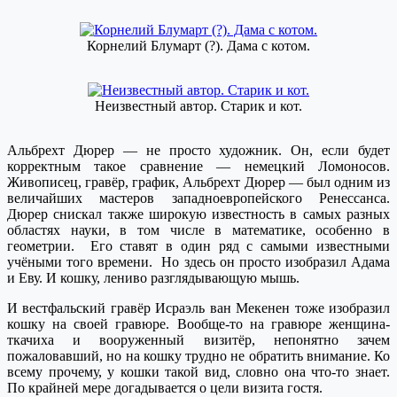
Корнелий Блумарт (?). Дама с котом.
Неизвестный автор. Старик и кот.
Альбрехт Дюрер — не просто художник. Он, если будет
корректным такое сравнение — немецкий Ломоносов.
Живописец, гравёр, график, Альбрехт Дюрер — был одним из
величайших мастеров западноевропейского Ренессанса.
Дюрер снискал также широкую известность в самых разных
областях науки, в том числе в математике, особенно в
геометрии. Его ставят в один ряд с самыми известными
учёными того времени. Но здесь он просто изобразил Адама
и Еву. И кошку, лениво разглядывающую мышь.
И вестфальский гравёр Исраэль ван Мекенен тоже изобразил
кошку на своей гравюре. Вообще-то на гравюре женщина-
ткачиха и вооруженный визитёр, непонятно зачем
пожаловавший, но на кошку трудно не обратить внимание. Ко
всему прочему, у кошки такой вид, словно она что-то знает.
По крайней мере догадывается о цели визита гостя.