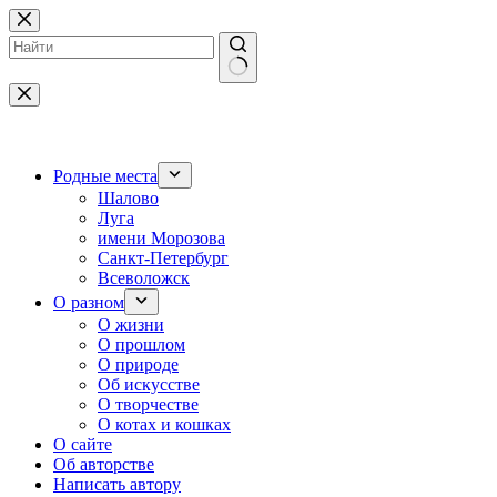
Перейти
к
сути
Ничего
не
найдено
Родные места
Шалово
Луга
имени Морозова
Санкт-Петербург
Всеволожск
О разном
О жизни
О прошлом
О природе
Об искусстве
О творчестве
О котах и кошках
О сайте
Об авторстве
Написать автору