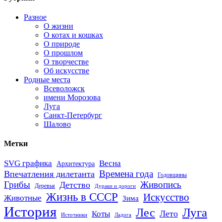
Разное
О жизни
О котах и кошках
О природе
О прошлом
О творчестве
Об искусстве
Родные места
Всеволожск
имени Морозова
Луга
Санкт-Петербург
Шалово
Метки
SVG графика
Весна
Архитектура
Времена года
Впечатления дилетанта
Годовщины
Грибы
Живопись
Детство
Деревья
Дураки и дороги
Жизнь в СССР
Искусство
Животные
Зима
История
Лес
Луга
Лето
Коты
Источники
Ладога