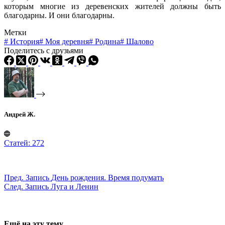
которым многие из деревенских жителей должны быть
благодарны. И они благодарны.
Метки
#
История
#
Моя деревня
#
Родина
#
Шалово
Поделитесь с друзьями
Андрей Ж.
Статей: 272
Пред.
Запись
День рождения. Время подумать
След.
Запись
Луга и Ленин
Ещё на эту тему