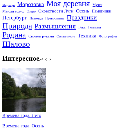
Моя деревня
Морозовка
Музеи
Медведи
Осень
Окрестности Луги
Памятники
Мысли вслух
Озеро
Праздники
Петербург
Православие
Питомцы
Природа
Размышления
Река
Религия
Родина
Техника
Своими руками
Фотография
Святые места
Шалово
Интересное
Времена года. Лето
Времена года. Осень