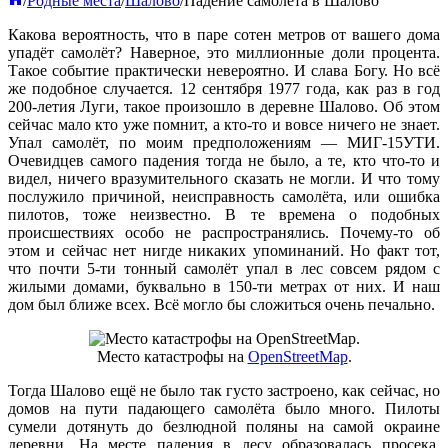
/
Родные места
/
Шалово
/
Падение самолёта в Шалово
Какова вероятность, что в паре сотен метров от вашего дома
упадёт самолёт? Наверное, это миллионные доли процента.
Такое событие практически невероятно. И слава Богу. Но всё
же подобное случается.
12 сентября 1977 года, как раз в год
200-летия Луги, такое произошло в деревне Шалово. Об этом
сейчас мало кто уже помнит, а кто-то и вовсе ничего не знает.
Упал самолёт, по моим предположениям — МИГ-15УТИ.
Очевидцев самого падения тогда не было, а те, кто что-то и
видел, ничего вразумительного сказать не могли. И что тому
послужило причиной, неисправность самолёта, или ошибка
пилотов, тоже неизвестно. В те времена о подобных
происшествиях особо не распространялись. Почему-то об
этом и сейчас нет нигде никаких упоминаний. Но факт тот,
что почти 5-ти тонный самолёт упал в лес совсем рядом с
жилыми домами, буквально в 150-ти метрах от них. И наш
дом был ближе всех. Всё могло бы сложиться очень печально.
Место катастрофы на
OpenStreetMap
.
Тогда Шалово ещё не было так густо застроено, как сейчас, но
домов на пути падающего самолёта было много. Пилоты
сумели дотянуть до безлюдной поляны на самой окраине
деревни. На месте падения в лесу образовалась просека,