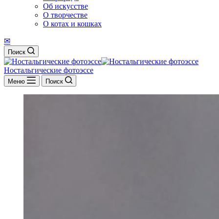
Об искусстве
О творчестве
О котах и кошках
✉
Поиск
Ностальгические фотоэссе
Меню
Поиск