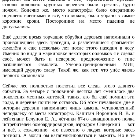
стволы довольно крупных деревьев были срезаны, будто
ножом. Конечно же, место катастрофы было оперативно
оцеплено военными и всё, что можно, было убрано в самые
короткие сроки. Посторонние на место падения не
допускались.
Ещё долгое время торчащие обрубки деревьев напоминали о
произошедшей здесь трагедии, а разлетевшиеся фрагменты
самолёта я еще несколько лет после этого находил в лесу.
Именно по виду и маркировке некоторых обломков я и сделал
своё, может быть и неверное, предположение о типе
разбившегося самолёта. Учебно-тренировочный МИГ,
имеющий дурную славу. Такой же, как тот, что унёс жизнь
первого космонавта.
Сейчас лес полностью поглотил все следы этого давнего
события. За четыре с половиной десятка лет сменилось два
поколения местных жителей, таких, кто бы ещё помнил эти
годы, в деревне почти не осталось. Об этом печальном дне в
истории деревни напоминает лишь камень, установленный
неподалёку от места катастрофы. Капитан Воронцов В. В. и
лейтенант Белунов Е. А., лётчики 67-го авиационного полка
истребителей-бомбардировщиков, аэродром Сиверский — вот
и всё, к сожалению, что известно о людях, которые здесь
погибли. А могли бы катапультироваться и выжить. Но в те