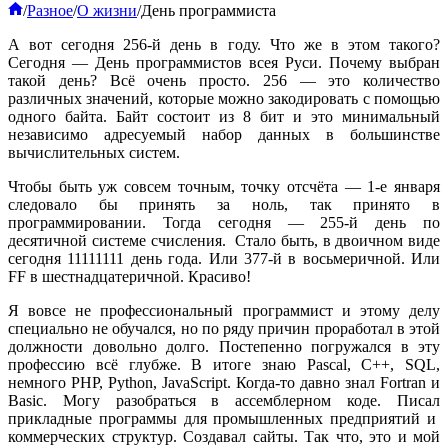
Главная
/
Разное
/
О жизни
/
День программиста
А вот сегодня 256-й день в году. Что же в этом такого?
Сегодня — День программистов всея Руси. Почему выбран
такой день? Всё очень просто. 256 — это количество
различных значений, которые можно закодировать с помощью
одного байта. Байт состоит из 8 бит и это минимальный
независимо адресуемый набор данных в большинстве
вычислительных систем.
Чтобы быть уж совсем точным, точку отсчёта — 1-е января
следовало бы принять за ноль, так принято в
программировании. Тогда сегодня — 255-й день по
десятичной системе счисления. Стало быть, в двоичном виде
сегодня 11111111 день года. Или 377-й в восьмеричной. Или
FF в шестнадцатеричной. Красиво!
Я вовсе не профессиональный программист и этому делу
специально не обучался, но по ряду причин проработал в этой
должности довольно долго. Постепенно погружался в эту
профессию всё глубже. В итоге знаю Pascal, C++, SQL,
немного PHP, Python, JavaScript. Когда-то давно знал Fortran и
Basic. Могу разобраться в ассемблерном коде. Писал
прикладные программы для промышленных предприятий и
коммерческих структур. Создавал сайты. Так что, это и мой