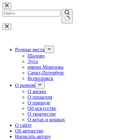
Перейти
к
сути
Ничего
не
найдено
Родные места
Шалово
Луга
имени Морозова
Санкт-Петербург
Всеволожск
О разном
О жизни
О прошлом
О природе
Об искусстве
О творчестве
О котах и кошках
О сайте
Об авторстве
Написать автору