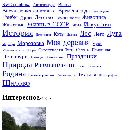
SVG графика
Весна
Архитектура
Времена года
Впечатления дилетанта
Годовщины
Грибы
Живопись
Детство
Деревья
Дураки и дороги
Жизнь в СССР
Искусство
Животные
Зима
История
Лес
Луга
Лето
Коты
Источники
Ладога
Моя деревня
Морозовка
Музеи
Медведи
Осень
Окрестности Луги
Памятники
Мысли вслух
Озеро
Праздники
Петербург
Православие
Питомцы
Природа
Размышления
Река
Религия
Родина
Техника
Своими руками
Фотография
Святые места
Шалово
Интересное