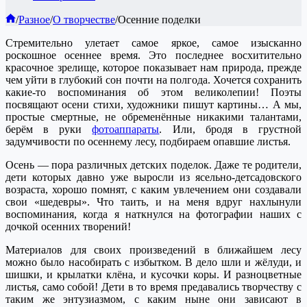
Главная
/
Разное
/
О творчестве
/
Осенние поделки
Стремительно улетает самое яркое, самое изысканно
роскошное осеннее время. Это последнее восхитительно
красочное зрелище, которое показывает нам природа, прежде
чем уйти в глубокий сон почти на полгода. Хочется сохранить
какие-то воспоминания об этом великолепии! Поэты
посвящают осени стихи, художники пишут картины… А мы,
простые смертные, не обременённые никакими талантами,
берём в руки
фотоаппараты
. Или, бродя в грустной
задумчивости по осеннему лесу, подбираем опавшие листья.
Осень — пора различных детских поделок. Даже те родители,
дети которых давно уже выросли из ясельно-детсадовского
возраста, хорошо помнят, с каким увлечением они создавали
свои «шедевры». Что таить, и на меня вдруг нахлынули
воспоминания, когда я наткнулся на фотографии наших с
дочкой осенних творений!
Материалов для своих произведений в ближайшем лесу
можно было насобирать с избытком. В дело шли и жёлуди, и
шишки, и крылатки клёна, и кусочки коры. И разноцветные
листья, само собой! Дети в то время предавались творчеству с
таким же энтузиазмом, с каким ныне они зависают в