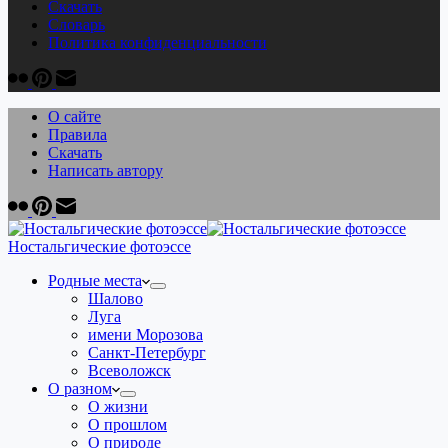
Скачать
Cловарь
Политика конфиденциальности
О сайте
Правила
Скачать
Написать автору
Ностальгические фотоэссе
Родные места
Шалово
Луга
имени Морозова
Санкт-Петербург
Всеволожск
О разном
О жизни
О прошлом
О природе