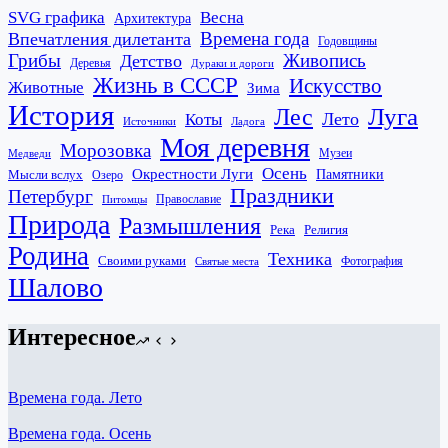
SVG графика
Весна
Архитектура
Времена года
Впечатления дилетанта
Годовщины
Грибы
Живопись
Детство
Деревья
Дураки и дороги
Жизнь в СССР
Искусство
Животные
Зима
История
Лес
Луга
Лето
Коты
Источники
Ладога
Моя деревня
Морозовка
Музеи
Медведи
Осень
Окрестности Луги
Памятники
Мысли вслух
Озеро
Праздники
Петербург
Православие
Питомцы
Природа
Размышления
Река
Религия
Родина
Техника
Своими руками
Фотография
Святые места
Шалово
Интересное
Времена года. Лето
Времена года. Осень