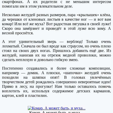
смартфонах. А их родители с не меньшим интересом
помогали им в этом увлекательном деле.
Несколько желудей разных размеров, пара «крылышек» клёна,
да черешки от кленовых листьев в качестве ног — и вот вам
комар! Или всё же муха? Вот радостная лягушка в своей луже!
Скоро она замёрзнет и проведёт в этой луже всю зиму. А
весной проснётся.
А этот удивительный зверь — верблюд! Только очень
лохматый. Сначала он был вроде как страусом, но очень плохо
стоял на своих двух ногах. Пришлось добавить ещё две. Из
желудей, нанизав их на отрезок медной проволоки, можно
сделать неплохую и довольно гибкую змею.
Постепенно создавались и более сложные композиции,
например — домик. А плюски, «шапочки» желудей очень
походили на шляпки опят! В головах увлечённых
творчеством детей рождались совершенно невероятные идеи!
Прямо в лесу, на прогулке! Нам только оставалось помочь
воплотить их, используя содержимое детских карманов,
картон, клей и пластилин.
Комар. А может быть, и муха…