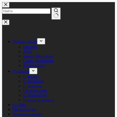
Перейти
к
сути
Ничего
не
найдено
Родные места
Шалово
Луга
имени Морозова
Санкт-Петербург
Всеволожск
О разном
О жизни
О прошлом
О природе
Об искусстве
О творчестве
О котах и кошках
О сайте
Об авторстве
Написать автору