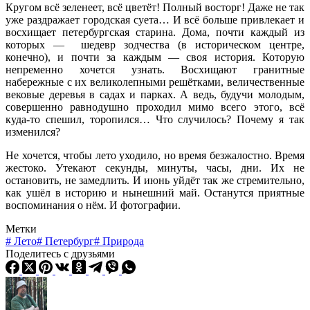
Кругом всё зеленеет, всё цветёт! Полный восторг! Даже не так
уже раздражает городская суета… И всё больше привлекает и
восхищает петербургская старина. Дома, почти каждый из
которых — шедевр зодчества (в историческом центре,
конечно), и почти за каждым — своя история. Которую
непременно хочется узнать. Восхищают гранитные
набережные с их великолепными решётками, величественные
вековые деревья в садах и парках. А ведь, будучи молодым,
совершенно равнодушно проходил мимо всего этого, всё
куда-то спешил, торопился… Что случилось? Почему я так
изменился?
Не хочется, чтобы лето уходило, но время безжалостно. Время
жестоко. Утекают секунды, минуты, часы, дни. Их не
остановить, не замедлить. И июнь уйдёт так же стремительно,
как ушёл в историю и нынешний май. Останутся приятные
воспоминания о нём. И фотографии.
Метки
#
Лето
#
Петербург
#
Природа
Поделитесь с друзьями