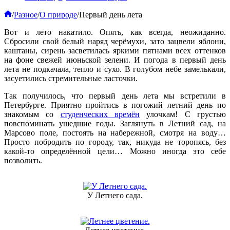
Главная
/
Разное
/
О природе
/
Первый день лета
Вот и лето накатило. Опять, как всегда, неожиданно.
Сбросили свой белый наряд черёмухи, зато зацвели яблони,
каштаны, сирень засветилась яркими пятнами всех оттенков
на фоне свежей июньской зелени. И погода в первый день
лета не подкачала, тепло и сухо. В голубом небе замелькали,
засуетились стремительные ласточки.
Так получилось, что первый день лета мы встретили в
Петербурге. Приятно пройтись в погожий летний день по
знакомым со
студенческих времён
улочкам! С грустью
повспоминать ушедшие годы. Заглянуть в Летний сад, на
Марсово поле, постоять на набережной, смотря на воду…
Просто побродить по городу, так, никуда не торопясь, без
какой-то определённой цели… Можно иногда это себе
позволить.
У Летнего сада.