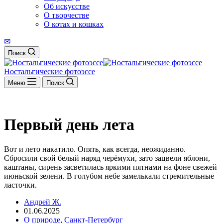
Об искусстве
О творчестве
О котах и кошках
✉
Поиск
Ностальгические фотоэссе
Меню
Поиск
Первый день лета
Вот и лето накатило. Опять, как всегда, неожиданно.
Сбросили свой белый наряд черёмухи, зато зацвели яблони,
каштаны, сирень засветилась яркими пятнами на фоне свежей
июньской зелени. В голубом небе замелькали стремительные
ласточки.
Андрей Ж.
01.06.2025
О природе
,
Санкт-Петербург