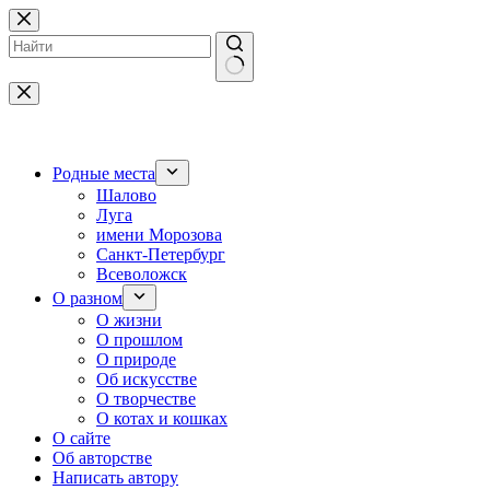
Перейти
к
сути
Ничего
не
найдено
Родные места
Шалово
Луга
имени Морозова
Санкт-Петербург
Всеволожск
О разном
О жизни
О прошлом
О природе
Об искусстве
О творчестве
О котах и кошках
О сайте
Об авторстве
Написать автору