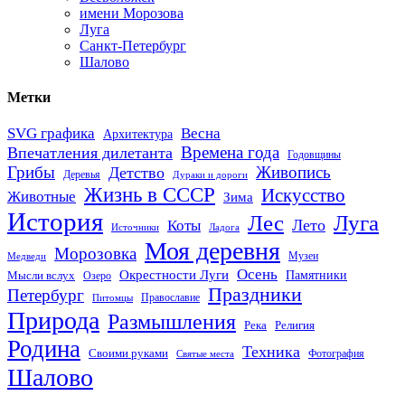
имени Морозова
Луга
Санкт-Петербург
Шалово
Метки
SVG графика
Весна
Архитектура
Времена года
Впечатления дилетанта
Годовщины
Грибы
Живопись
Детство
Деревья
Дураки и дороги
Жизнь в СССР
Искусство
Животные
Зима
История
Лес
Луга
Лето
Коты
Источники
Ладога
Моя деревня
Морозовка
Музеи
Медведи
Осень
Окрестности Луги
Памятники
Мысли вслух
Озеро
Праздники
Петербург
Православие
Питомцы
Природа
Размышления
Река
Религия
Родина
Техника
Своими руками
Фотография
Святые места
Шалово