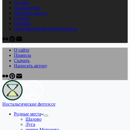
О сайте
Об авторстве
Написать автору
Скачать
Cловарь
Политика конфиденциальности
О сайте
Правила
Скачать
Написать автору
Ностальгические фотоэссе
Родные места
Шалово
Луга
имени Морозова