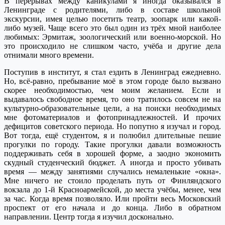
В перерывах между каникулами я иногда оказывался в
Ленинграде с родителями, либо в составе школьной
экскурсии, имея целью посетить театр, зоопарк или какой-
либо музей. Чаще всего это был один из трёх мной наиболее
любимых: Эрмитаж, зоологический или военно-морской. Но
это происходило не слишком часто, учёба и другие дела
отнимали много времени.
Поступив в институт, я стал ездить в Ленинград ежедневно.
Но, всё-равно, пребывание моё в этом городе было вызвано
скорее необходимостью, чем моим желанием. Если и
выдавалось свободное время, то оно тратилось совсем не на
культурно-образовательные цели, а на поиски необходимых
мне фотоматериалов и фотопринадлежностей. И прочих
дефицитов советского периода. Но попутно я изучал и город.
Вот тогда, ещё студентом, я и полюбил длительные пешие
прогулки по городу. Такие прогулки давали возможность
поддерживать себя в хорошей форме, а заодно экономить
скудный студенческий бюджет. А иногда и просто убивать
время — между занятиями случались немаленькие «окна».
Мне ничего не стоило проделать путь от Финляндского
вокзала до 1-й Красноармейской, до места учёбы, менее, чем
за час. Когда время позволяло. Или пройти весь Московский
проспект от его начала и до конца. Либо в обратном
направлении. Центр тогда я изучил досконально.