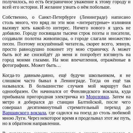
получилось, но есть безграничное уважение к этому городу и
всей его истории. И желание узнать о нём побольше.
Собственно, о Санкт-Петербурге (Ленинграде) написано
столь много, что вряд ли эти мои «литературные» излияния
вызовут хоть какой-то интерес. Ничего нового я здесь не
добавлю. Городу посвящали тысячи строк поэты и писатели,
создавали полотна живописцы, о городе слагали множество
песен. Поэтому искушённый читатель, скорее всего, зевнув,
просто равнодушно покинет эту мою страничку. А может
быть всё же снизойдёт до меня и попробует взглянуть на
город моими глазами. На мои впечатления, отражённые в
фотографиях. Может быть…
Когда-то давным-давно, ещё будучи школьником, я не
слишком часто бывал в Ленинграде. Тогда он ещё так
назывался. В большинстве случаев мой маршрут был
однообразен. Он начинался от Финляндского вокзала, куда
прибывала пригородная электричка из
Морозовки
. Затем на
метро я добирался до станции Балтийской, после чего
совершал десятиминутный стремительный переход до
Варшавского вокзала
, где садился на поезд до столь любимой
мною Луги. Через некоторое время я проделывал этот же путь,
но в обратном направлении.