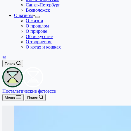
Санкт-Петербург
Всеволожск
О разном
О жизни
О прошлом
О природе
Об искусстве
О творчестве
О котах и кошках
✉
Поиск
Ностальгические фотоэссе
Меню
Поиск