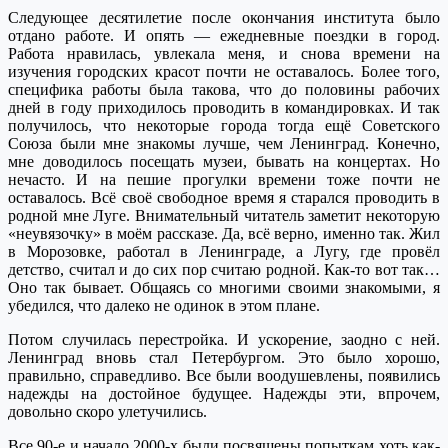
Следующее десятилетие после окончания института было
отдано работе. И опять — ежедневные поездки в город.
Работа нравилась, увлекала меня, и снова времени на
изучения городских красот почти не оставалось. Более того,
специфика работы была такова, что до половины рабочих
дней в году приходилось проводить в командировках. И так
получилось, что некоторые города тогда ещё Советского
Союза были мне знакомы лучше, чем Ленинград. Конечно,
мне доводилось посещать музеи, бывать на концертах. Но
нечасто. И на пешие прогулки времени тоже почти не
оставалось. Всё своё свободное время я старался проводить в
родной мне Луге. Внимательный читатель заметит некоторую
«неувязочку» в моём рассказе. Да, всё верно, именно так. Жил
в Морозовке, работал в Ленинграде, а Лугу, где провёл
детство, считал и до сих пор считаю родной. Как-то вот так…
Оно так бывает. Общаясь со многими своими знакомыми, я
убедился, что далеко не одинок в этом плане.
Потом случилась перестройка. И ускорение, заодно с ней.
Ленинград вновь стал Петербургом. Это было хорошо,
правильно, справедливо. Все были воодушевлены, появились
надежды на достойное будущее. Надежды эти, впрочем,
довольно скоро улетучились.
Все 90-е и начало 2000-х были посвящены попыткам хоть как-