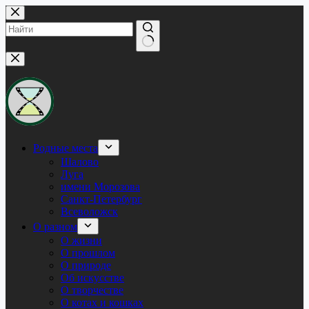
Перейти
к
сути
Ничего
не
найдено
Родные места
Шалово
Луга
имени Морозова
Санкт-Петербург
Всеволожск
О разном
О жизни
О прошлом
О природе
Об искусстве
О творчестве
О котах и кошках