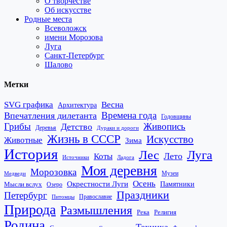
О творчестве
Об искусстве
Родные места
Всеволожск
имени Морозова
Луга
Санкт-Петербург
Шалово
Метки
SVG графика
Весна
Архитектура
Времена года
Впечатления дилетанта
Годовщины
Грибы
Живопись
Детство
Деревья
Дураки и дороги
Жизнь в СССР
Искусство
Животные
Зима
История
Лес
Луга
Лето
Коты
Источники
Ладога
Моя деревня
Морозовка
Музеи
Медведи
Осень
Окрестности Луги
Памятники
Мысли вслух
Озеро
Праздники
Петербург
Православие
Питомцы
Природа
Размышления
Река
Религия
Родина