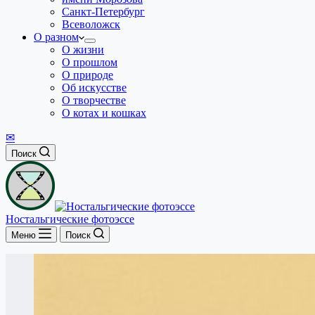
Санкт-Петербург
Всеволожск
О разном
О жизни
О прошлом
О природе
Об искусстве
О творчестве
О котах и кошках
✉
Поиск
Ностальгические фотоэссе
Меню
Поиск