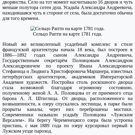
дворянства. Село на тот момент насчитывало 16 дворов и чуть
меньше полутора сотен душ. Усадьба Александра Андреевича,
находившаяся чуть в стороне от села, была достаточно обычна
для того времени.
Сельцо Рапти на карте 1781 года.
Новый же великолепный усадебный комплекс в стиле
французской архитектуры начала 18 века, был построен в
1886—1892 годах сыном Александра Андреевича,
Государственным секретарём Половцовым Александром
Александровичем по проекту Ивана Александровича
Стефаница и Людвига Христофоровича Маршнера, известных
петербургских архитекторов, академиков Императорской
Академии художеств. Постройка столь роскошного дворца
стала возможной благодаря огромному состоянию,
полученному женой А. А. Половцова от ее приемного отца
барона А. Л. Штиглица. От дворца, расположенного на
возвышенности, к озеру спускались лестницы, в парке были
прорыты каналы, через них переброшены мостики.
Современники называли усадьбу Половцова «Лужским
Версалем». На берегу Череменецкого озера была устроена
пристань, с мая 1889 года по озеру курсировал первый в
Лужском уезде пароход.