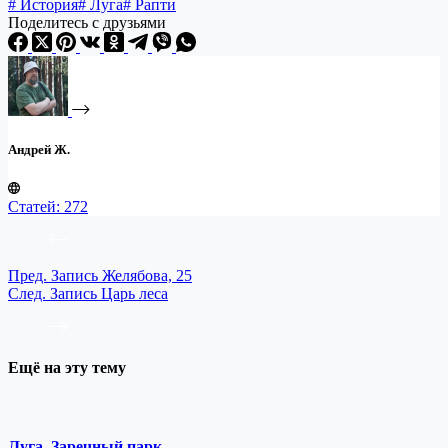
#
История
#
Луга
#
Рапти
Поделитесь с друзьями
Андрей Ж.
Статей: 272
Пред.
Запись
Желябова, 25
След.
Запись
Царь леса
Ещё на эту тему
Луга. Заречный парк