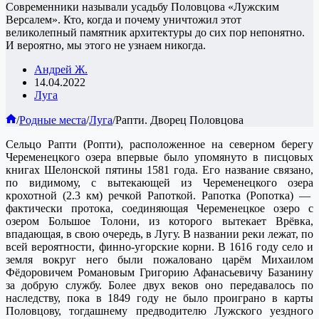
Современники называли усадьбу Половцова «Лужским
Версалем». Кто, когда и почему уничтожил этот
великолепный памятник архитектуры до сих пор непонятно.
И вероятно, мы этого не узнаем никогда.
Андрей Ж.
14.04.2022
Луга
Главная
/
Родные места
/
Луга
/
Рапти. Дворец Половцова
Сельцо Рапти (Ропти), расположенное на северном берегу
Череменецкого озера впервые было упомянуто в писцовых
книгах Шелонской пятины 1581 года. Его название связано,
по видимому, с вытекающей из Череменецкого озера
крохотной (2.3 км) речкой Рапоткой. Рапотка (Ропотка) —
фактически протока, соединяющая Череменецкое озеро с
озером Большое Толони, из которого вытекает Врёвка,
впадающая, в свою очередь, в Лугу. В названии реки лежат, по
всей вероятности, финно-угорские корни. В 1616 году село и
земля вокруг него были пожаловано царём Михаилом
Фёдоровичем Романовым Григорию Афанасьевичу Базанину
за добрую службу. Более двух веков оно передавалось по
наследству, пока в 1849 году не было проиграно в карты
Половцову, тогдашнему предводителю Лужского уездного