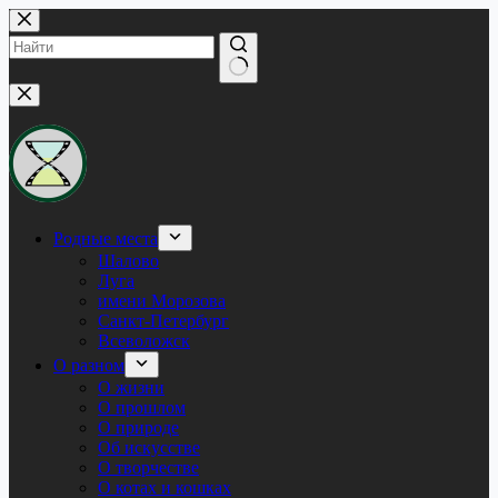
Перейти
к
сути
Ничего
не
найдено
Родные места
Шалово
Луга
имени Морозова
Санкт-Петербург
Всеволожск
О разном
О жизни
О прошлом
О природе
Об искусстве
О творчестве
О котах и кошках