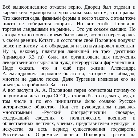
Всё вышеописанное отчасти верно. Дворец был отделан и
карельским мрамором и уральским малахитом, это правда.
Что касается сада, фазаньей фермы и всего такого, с этим тоже
никто не собирается спорить. Но вот чтобы Половцов
торговал ландышами на рынке… Это уж совсем смешно. Но
автора можно понять, время было такое, вот он и перестарался
в своём рвении. Кстати, и состояние своё Половцов получил
вовсе не потому, что обкрадывал и эксплуатировал крестьян.
Ну и, наконец, плантация ландышей на трёх десятинах
(примерно 3.3 га), была им организована для получения
лекарственного сырья для нужд петербургской фармацевтики.
Надо сказать, что и ещё при жизни Александра
Александровича огромное богатство, которым он обладал,
многим не давало покоя. Даже Тургенев именовал его не
иначе, как пройдохой. За глаза.
А вот заслуги А. А. Половцова перед отечеством почему-то
не упоминались в годы СССР, а стоило бы это сделать, ведь, в
том числе и по его инициативе было создано Русское
историческое общество. Под его руководством издавался
многотомный «Русский биографический словарь»,
содержащий сведения о политических, военных и
общественных деятелях, ученых, представителей культуры и
искусства за весь период существования государства
Российского. Огромные деньги Половцов тратил на