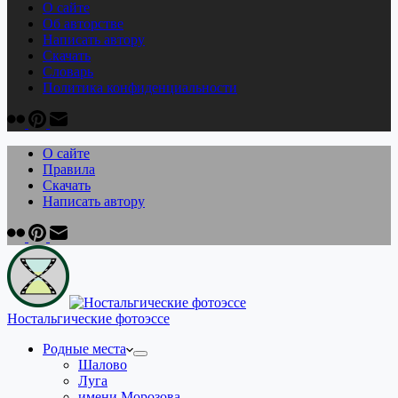
О сайте
Об авторстве
Написать автору
Скачать
Cловарь
Политика конфиденциальности
О сайте
Правила
Скачать
Написать автору
Ностальгические фотоэссе
Родные места
Шалово
Луга
имени Морозова