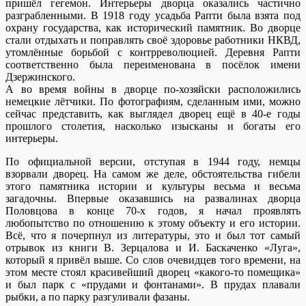
пришёл гегемон. Интерьеры дворца оказались частично
разграбленными. В 1918 году усадьба Рапти была взята под
охрану государства, как исторический памятник. Во дворце
стали отдыхать и поправлять своё здоровье работники НКВД,
утомлённые борьбой с контрреволюцией. Деревня Рапти
соответственно была переименована в посёлок имени
Дзержинского.
А во время войны в дворце по-хозяйски расположились
немецкие лётчики. По фотографиям, сделанным ими, можно
сейчас представить, как выглядел дворец ещё в 40-е годы
прошлого столетия, насколько изысканы и богаты его
интерьеры.
По официальной версии, отступая в 1944 году, немцы
взорвали дворец. На самом же деле, обстоятельства гибели
этого памятника истории и культуры весьма и весьма
загадочны. Впервые оказавшись на развалинах дворца
Половцова в конце 70-х годов, я начал проявлять
любопытство по отношению к этому объекту и его истории.
Всё, что я почерпнул из литературы, это и был тот самый
отрывок из книги В. Зерцалова и И. Баскаченко «Луга»,
который я привёл выше. Со слов очевидцев того времени, на
этом месте стоял красивейший дворец «какого-то помещика»
и был парк с «прудами и фонтанами». В прудах плавали
рыбки, а по парку разгуливали фазаны.