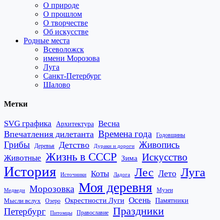
О природе
О прошлом
О творчестве
Об искусстве
Родные места
Всеволожск
имени Морозова
Луга
Санкт-Петербург
Шалово
Метки
SVG графика
Весна
Архитектура
Времена года
Впечатления дилетанта
Годовщины
Грибы
Живопись
Детство
Деревья
Дураки и дороги
Жизнь в СССР
Искусство
Животные
Зима
История
Лес
Луга
Лето
Коты
Источники
Ладога
Моя деревня
Морозовка
Музеи
Медведи
Осень
Окрестности Луги
Памятники
Мысли вслух
Озеро
Праздники
Петербург
Православие
Питомцы