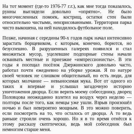
На тот момент (где-то 1976-77 г.г.), как мне тогда показалось,
руины выглядели довольно «опрятно». Не было
многочисленных помоек, кострищ, остатки стен были
относительно чистыми, неизрисованными. Территория парка
чисто выкошена, на ней находилось футбольное поле.
Позже, начиная с середины 90-х годов парк начал интенсивно
зарастать борщевиком, с которым, конечно, борются, но
безуспешно. В разрушенных галереях появился и стал
множиться мусор, уцелевшие подпорные стены начали
осваивать местные и приезжие «импрессионисты». В эти
годы я посещал посёлок Дзержинского довольно часто,
работал почти ежедневно на уборке урожая. Я по натуре
своей человек не слишком общительный, но есть люди, для
которых молчание — невыносимая мука. Вот от одного из
таких я впервые и услышал загадочную историю
уничтожения дворца. Если верить моему собеседнику, дворец
Половцова неожиданно взлетел на воздух через неделю —
полторы после того, как немцы уже ушли. Взрыв произошёл
ночью и был невероятно мощным. В это можно поверить,
если посмотреть на то, что осталось от дворца. А то ведь
раньше строили очень хорошо. Но я в то время отнёсся к
этому рассказу скептически, ведь мой собеседник был
немногим старше меня.