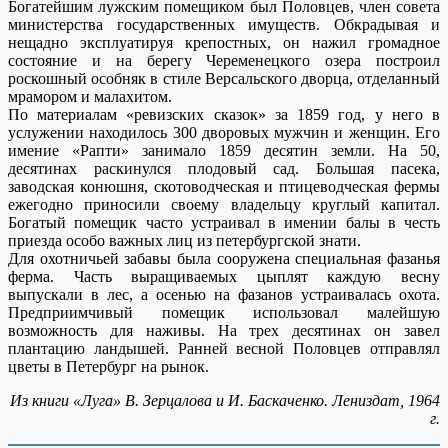
Богатейшим лужским помещиком был Половцев, член совета
министерства государственных имуществ. Обкрадывая и
нещадно эксплуатируя крепостных, он нажил громадное
состояние и на берегу Череменецкого озера построил
роскошный особняк в стиле Версальского дворца, отделанный
мрамором и малахитом.
По материалам «ревизских сказок» за 1859 год, у него в
услужении находилось 300 дворовых мужчин и женщин. Его
имение «Рапти» занимало 1859 десятин земли. На 50,
десятинах раскинулся плодовый сад. Большая пасека,
заводская конюшня, скотоводческая и птицеводческая фермы
ежегодно приносили своему владельцу круглый капитал.
Богатый помещик часто устраивал в имении балы в честь
приезда особо важных лиц из петербургской знати.
Для охотничьей забавы была сооружена специальная фазанья
ферма. Часть выращиваемых цыплят каждую весну
выпускали в лес, а осенью на фазанов устраивалась охота.
Предприимчивый помещик использовал малейшую
возможность для наживы. На трех десятинах он завел
плантацию ландышей. Ранней весной Половцев отправлял
цветы в Петербург на рынок.
Из книги «Луга» В. Зерцалова и И. Баскаченко. Лениздат, 1964
г.