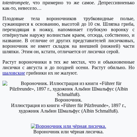
t
otentrompete
,
что примерно то же самое. Депрессивненько
как-то, невесело…
Плодовые тела вороночников трубковидные полые,
сужающиеся к основанию, высотой до 10 см. Шляпка гриба,
переходящая в ножку,
напоминает глубокую воронку с
отвёрнутым наружу волнистым краем
, отсюда, собственно, и
название.
В отличие от других предс
т
авителей лисичковых,
вороночник не имеет складок на внешней (нижней) части
шляпки. Этим он, кстати, отличается от лисички серой.
Растут вороночники в тех же местах, что и обыкновенные
лисички с августа и до поздней осени. Растут обильно. Но
шаловские
грибники их не жалуют.
Вороночник.
Иллюстрация из книги «Führer für Pilzfreunde», 1897 г.,
художник Альбин Шмальфус (Albin Schmalfuß).
Вороночник или чёрная лисичка.