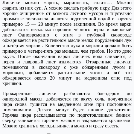
Лисички можно жарить, мариновать, солить… Можно
сварить из них суп. А можно сделать грибную икру. Для этого
х
орошо очищенные от всякого лесного мусора и тщательно
промытые л
исички заливаются подсоленной водой и варятся
примерно 15 — 20 минут после закипания. Во время варки
добавляются несколько горошин чёрного перца и лавровый
лист. Одновременно с этим в глубокой сковороде
обжаривается на растительном масле мелко порубленный лук
и натёртая морковь. Количество лука и моркови должно быть
примерно в четыре-пять раз меньше, чем грибов. Но это дело
вкуса. После окончания варки лисичек вода сливается, а
перец и лавровый лист изымаются. Отваренные лисички
помещаются в сковороду с уже обжаренным луком и
морковью, добавляется растительное масло и всё это
обжаривается около 20 минут на медленном огне под
крышкой.
Прожаренные лисички разбиваются блендером до
однородной массы, добавляется по вкусу соль, полученная
икра снова тушится на медленном огне при постоянном
помешивании. Десяти минут будет вполне достаточно.
Горячая икра раскладывается по подготовленным банкам,
сверху заливается горячим маслом и закрывается крышками.
Можно хранить в холодильнике, а можно и сразу съесть.