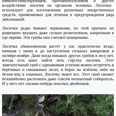
иммуностимулирующем, противоопухолевом
и других
воздействи
ях лисичек на организм человека
. Лисички
используют для изготовления различных лекарственных
средств,
применяемых для лечения и предупреждения ряда
заболеваний.
Лисички редко бывают червивыми, по этой причине их
разрешено вкушать даже сильно религиозным, капризным в
еде евреям. Эти грибы они считают кошерными.
Лисичка обыкновенная растет у нас практически везде,
начиная с июня и до наступления сильных заморозков в
октябре-ноябре. Даже когда никаких других грибов в лесу нет,
всегда есть шанс найти хоть горстку лисичек. Этот
замечательный гриб с одинаковым успехом можно встретить в
берёзовых и смешанных лесах, в борах на зелёном, либо на
белом мху, в ельниках. Лисичку знают все. Этот гриб сможет
безошибочно распознать даже совсем неопытный собиратель.
И у него нет сколько-нибудь опасных двойников.