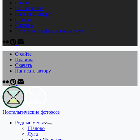
О сайте
Об авторстве
Написать автору
Скачать
Cловарь
Политика конфиденциальности
О сайте
Правила
Скачать
Написать автору
Ностальгические фотоэссе
Родные места
Шалово
Луга
имени Морозова