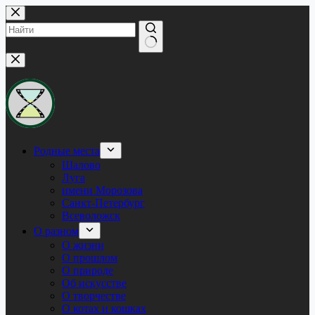
Перейти
к
сути
Ничего
не
найдено
Родные места
Шалово
Луга
имени Морозова
Санкт-Петербург
Всеволожск
О разном
О жизни
О прошлом
О природе
Об искусстве
О творчестве
О котах и кошках