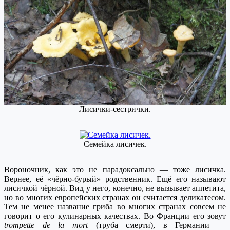
Лисички-сестрички.
Семейка лисичек.
В
ороночник, как это не парадоксально — тоже лисичка.
Вернее, её «чёрно-бурый» родственник. Ещё его называют
лисичкой чёрной. Вид у него, конечно, не вызывает аппетита,
но во многих европейских странах он считается деликатесом.
Тем не менее название гриба во многих странах совсем не
говорит о его кулинарных качествах. Во
Франции
его
зовут
t
rompette de la mort
(
т
руб
а
смерти
), в Германии —