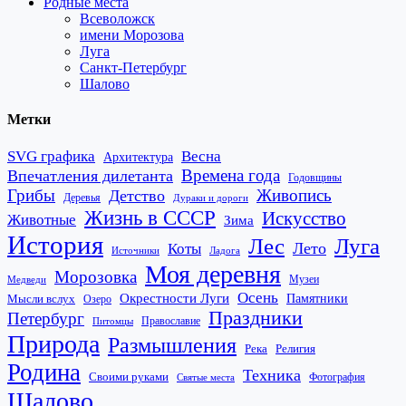
Родные места
Всеволожск
имени Морозова
Луга
Санкт-Петербург
Шалово
Метки
SVG графика
Весна
Архитектура
Времена года
Впечатления дилетанта
Годовщины
Грибы
Живопись
Детство
Деревья
Дураки и дороги
Жизнь в СССР
Искусство
Животные
Зима
История
Лес
Луга
Лето
Коты
Источники
Ладога
Моя деревня
Морозовка
Музеи
Медведи
Осень
Окрестности Луги
Памятники
Мысли вслух
Озеро
Праздники
Петербург
Православие
Питомцы
Природа
Размышления
Река
Религия
Родина
Техника
Своими руками
Фотография
Святые места
Шалово