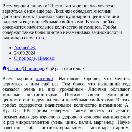
Всем хороши лисички! Настолько хороши, что хочется
вернуться к ним ещё раз. Лисички обладают многими
достоинствами. Помимо своей кулинарной ценности они
наделены еще и целебными свойствами. В этих грибах
содержится значительное количество витаминов. Грибы
содержат также большинство незаменимых аминокислот и
ряд микроэлементов.
Андрей Ж.
24.09.2024
О природе
,
Шалово
Главная
/
Разное
/
О природе
/
Ещё раз о лисичках
Всем хороши
лисички
! Настолько хороши, что хочется
вернуться к ним ещё раз. Тем более, что нынешний год
оказался очень на них урожайным. Лисички обладают
многими достоинствами. Помимо
сво
ей
кулинарн
ой
ценност
и
они наделены еще и целебными свойствами. В этих
грибах содержится значительное количество витаминов: А,
В
,
D
, PP
.
Грибы
содержат также восемь
из девяти
1
2
незаменимых для взрослого здорового человека аминокислот
и
ряд
микроэлемент
ов
(медь, цинк,
калий, марганец
).
Науке
и
звестно о
б
антибактериальном, антипаразитарном,