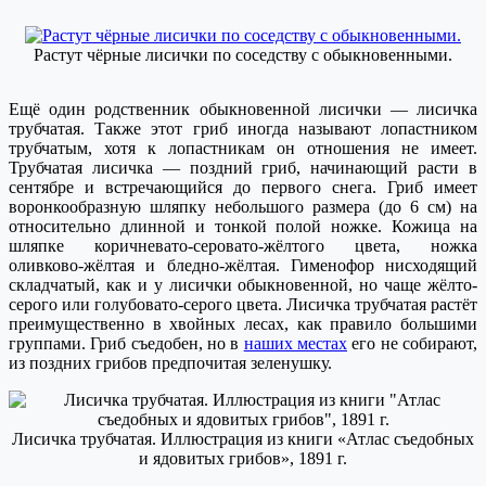
Растут чёрные лисички по соседству с обыкновенными.
Е
щё один родственник обыкновенной лисички — лисичка
трубчатая. Также этот гриб иногда называют лопастником
трубчатым, хотя к лопастникам он отношения не имеет.
Трубчатая лисичка — поздний гриб,
начинающий расти в
сентябре и встречающийся до первого снега. Гриб имеет
воронкообразную шляпку небольшого размера (до 6 см) на
относительно длинной и тонкой полой ножке. Кожица
на
шляпке
коричнев
ато-
серовато-жёлтого цвета,
ножка
оливково-жёлтая и бледно-жёлтая. Гименофор нисходящий
складчатый, как и у лисички обыкновенной, но чаще жёлто-
серого или голубовато-серого цвета. Лисичка трубчатая растёт
преимущественно в хвойных лесах, как правило большими
группами. Гриб съедобен, но в
наших местах
его не собирают,
из поздних грибов предпочитая зеленушку.
Лисичка трубчатая. Иллюстрация из книги «Атлас съедобных
и ядовитых грибов», 1891 г.